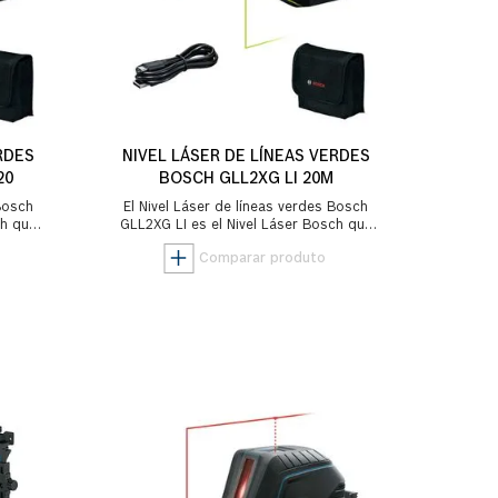
RDES
NIVEL LÁSER DE LÍNEAS VERDES
20
BOSCH GLL2XG LI 20M
 Bosch
El Nivel Láser de líneas verdes Bosch
ch que
GLL2XG LI es el Nivel Láser Bosch que
n la
combina la mejor visibilidad con la
máxima p...