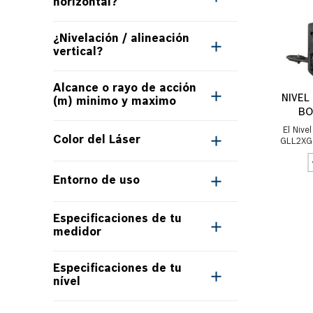
horizontal?
Sí
(
6
)
Excelente
(
20
)
¿Nivelación / alineación
vertical?
Indicado
(
1
)
Excelente
(
18
)
Alcance o rayo de acción
Inapropriado
(
1
)
NIVEL
(m) minimo y maximo
Indicado
(
1
)
BO
10
(
2
)
El Nive
Color del Láser
Inapropriado
(
2
)
GLL2XG 
combin
100
(
1
)
Rojo
(
8
)
Entorno de uso
12m
(
2
)
Verde
(
13
)
Interno
(
18
)
15 (sin receptor) y 40 (con
Especificaciones de tu
receptor)
(
1
)
medidor
Interno/Externo
(
1
)
15 (sin receptor) y 60 (con
Nível con puntos de plomada
receptor)
(
2
)
(
Especificaciones de tu
2
)
nível
15m
(
5
)
Nível con láser verde
(
8
)