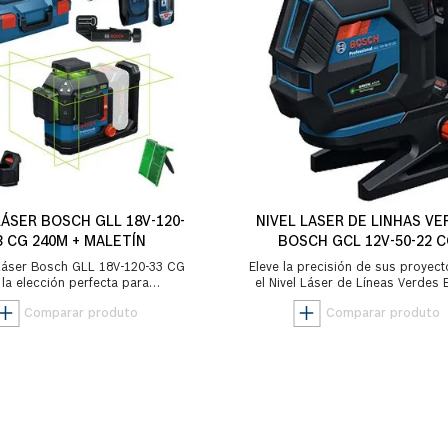
LÁSER BOSCH GLL 18V-120-
NIVEL LASER DE LINHAS VE
3 CG 240M + MALETÍN
BOSCH GCL 12V-50-22 
 Láser Bosch GLL 18V-120-33 CG
Eleve la precisión de sus proyec
 la elección perfecta para
el Nivel Láser de Líneas Verdes
onales de la construcción que
GCL 12V-50-22 CG, la herrami
buscan precisió...
definitiv...