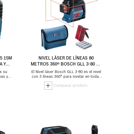
5 15M
NIVEL LÁSER DE LÍNEAS 80
A Y
METROS 360º BOSCH GLL 3-80 EN
MALETÍN DE PLÁSTICO
es su
El Nivel láser Bosch GLL 3-80 es el nivel
eas y
con 3 líneas 360° para nivelar en todas
d puede
las situaciones: interiores o exterior...