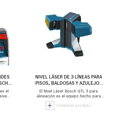
RDES
NIVEL LÁSER DE 3 LÍNEAS PARA
SCH
PISOS, BALDOSAS Y AZULEJOS
BOSCH GTL 3
es el
El Nivel Láser Bosch GTL 3 para
sive
alineación es el equipo hecho para
 láser
facilitar y agilizar la instalación de pisos
y azulej...