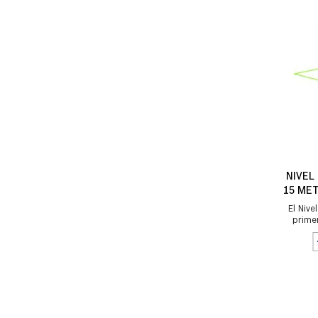
NIVEL
15 ME
GCL
El Nive
prime
visi