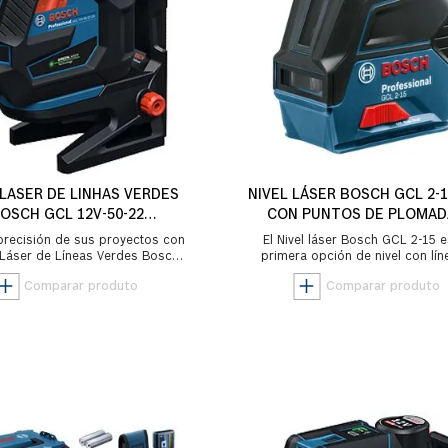
 LASER DE LINHAS VERDES
NIVEL LÁSER BOSCH GCL 2-1
OSCH GCL 12V-50-22
CON PUNTOS DE PLOMAD
CG+TRIPODE
SOPORTE
 precisión de sus proyectos con
El Nivel láser Bosch GCL 2-15 
l Láser de Líneas Verdes Bosch
primera opción de nivel con lín
2V-50-22 CG, la herramienta
puntos de plomada, con él uste
definitiv...
realizar,...