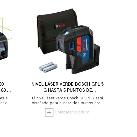
80
NIVEL LÁSER VERDE BOSCH GPL 5
-80 G
G HASTA 5 PUNTOS DE
REFERENCIA
es el
El nivel láser verde Bosch GPL 5 G está
lar en
diseñado para alinear dos puntos entre
es o
sí a la perfección y marcar ángulos de
90...