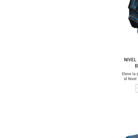
NIVEL
B
Eleve la
el Nive
GCL 1