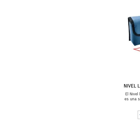
NIVEL 
El Nivel
es una s
horiz