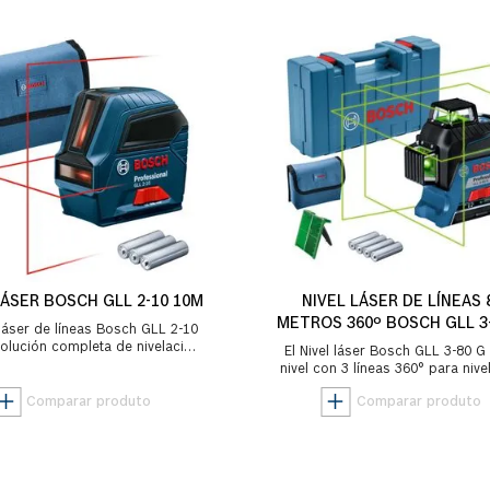
LÁSER BOSCH GLL 2-10 10M
NIVEL LÁSER DE LÍNEAS 
METROS 360º BOSCH GLL 3
 láser de líneas Bosch GLL 2-10
EN MALETÍN
olución completa de nivelación
El Nivel láser Bosch GLL 3-80 G 
ontal y vertical y que trae un
nivel con 3 líneas 360° para nive
costo...
todas las situaciones: interior
exteri...