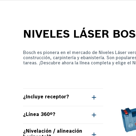
NIVELES LÁSER BO
Bosch es pionera en el mercado de Niveles Láser verd
construcción, carpintería y ebanistería. Son populare
tareas. ¡Descubre ahora la línea completa y elige el N
¿Incluye receptor?
No
(
17
)
¿Línea 360º?
Sí
(
3
)
No
(
8
)
¿Nivelación / alineación