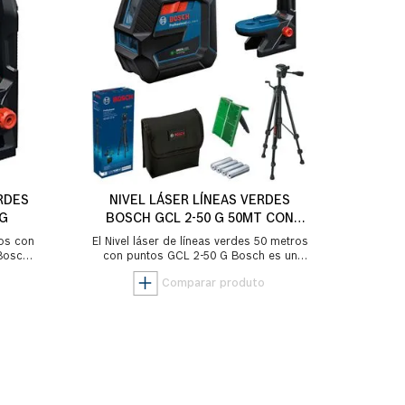
RDES
NIVEL LÁSER LÍNEAS VERDES
CG
BOSCH GCL 2-50 G 50MT CON
PUNTOS
tos con
El Nivel láser de líneas verdes 50 metros
 Bosch
con puntos GCL 2-50 G Bosch es un
enta
nivel para interior o exterior con puntos
de...