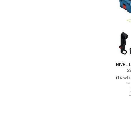
NIVEL 
3
El Nivel
es
profesi