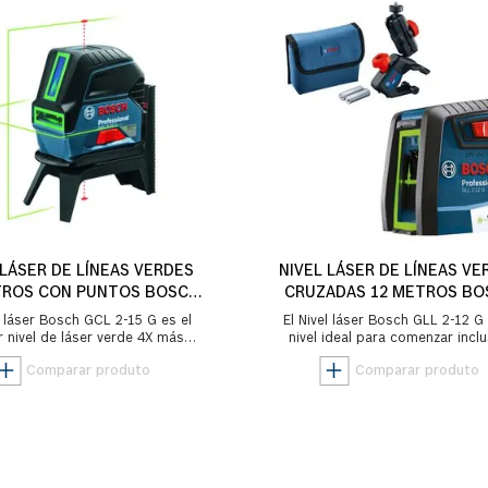
 LÁSER DE LÍNEAS VERDES
NIVEL LÁSER DE LÍNEAS VE
TROS CON PUNTOS BOSCH
CRUZADAS 12 METROS BO
 2-15 G EN MALETÍN DE
GLL 2-12 G
l láser Bosch GCL 2-15 G es el
El Nivel láser Bosch GLL 2-12 G 
PLÁSTICO
r nivel de láser verde 4X más
nivel ideal para comenzar inclu
ble y con líneas y puntos de
hasta en lugares con mucha luz -
plomada, con é...
verde 4...