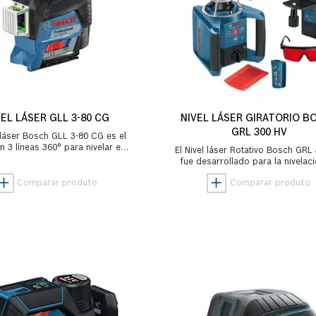
VEL LÁSER GLL 3-80 CG
NIVEL LÁSER GIRATORIO B
GRL 300 HV
l láser Bosch GLL 3-80 CG es el
on 3 líneas 360° para nivelar en
El Nivel láser Rotativo Bosch GRL
 las situaciones: interiores o
fue desarrollado para la nivelac
exter...
terrenos o grandes ambientes s
nece...