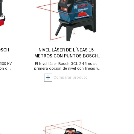
OSCH
NIVEL LÁSER DE LÍNEAS 15
METROS CON PUNTOS BOSCH
GCL 2-15 EN MALETÍN DE
 300 HV
El Nivel láser Bosch GCL 2-15 es su
PLÁSTICO
ión de
primera opción de nivel con líneas y
in la
puntos de plomada, con él usted puede
realizar,...