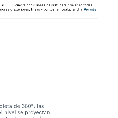
h GLL 3-80 cuenta con 3 líneas de 360° para nivelar en todas
Ver más
eriores o exteriores, líneas y puntos, en cualquier dirección y
 de alineamiento de puntos. Es posible utilizar las
as líneas laterales arriba y abajo para aplomar, alinear puntos
ra y marcar ángulos de 90º. El Nivel láser GLL 3-80 Bosch
e hasta 80 metros de diámetro, siendo indicado también para
renos, para esto es necesario usar el nivel con un receptor
untos que necesitan de incremento o retirada de tierra para
s líneas del láser 360° con tres direcciones permiten una
la nivelación horizontal elimina la inclinación de una superficie
ación y la nivelación vertical permite instalaciones
adas en las paredes. Con el nivel láser de líneas de Bosch
 instalaciones sin necesidad de rayas las paredes. Cuenta con
 Bosch.
leta de 360°: las
el nivel se proyectan