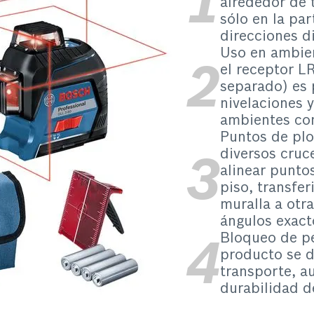
alrededor de 
sólo en la par
direcciones d
Uso en ambien
el receptor L
separado) es p
nivelaciones 
ambientes co
Puntos de plo
diversos cruc
alinear puntos
piso, transfer
muralla a otr
ángulos exact
Bloqueo de pé
producto se d
transporte, a
durabilidad de