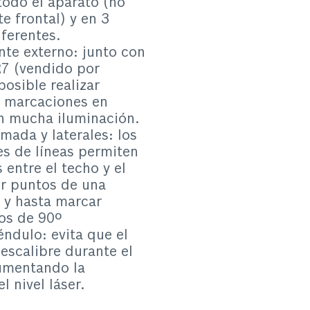
todo el aparato (no
te frontal) y en 3
iferentes.
te externo: junto con
R7 (vendido por
osible realizar
y marcaciones en
n mucha iluminación.
mada y laterales: los
es de líneas permiten
 entre el techo y el
ir puntos de una
a y hasta marcar
os de 90º
ndulo: evita que el
escalibre durante el
umentando la
l nivel láser.