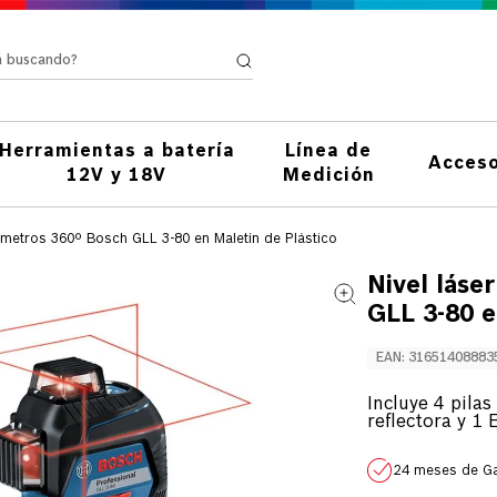
stá buscando?
Herramientas a batería
Línea de
Acceso
12V y 18V
Medición
0 metros 360º Bosch GLL 3-80 en Maletín de Plástico
Nivel láse
GLL 3-80 e
EAN
:
31651408883
Incluye 4 pilas
reflectora y 1
24 meses de Ga