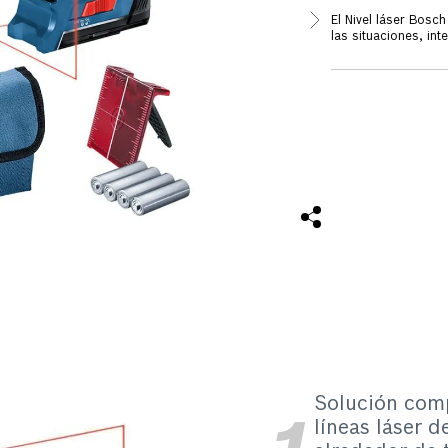
El Nivel láser Bosc
las situaciones, int
con varias opciones
intersecciones de l
de una pared con ot
tiene un alcance d
nivelaciones de ter
para demarcar los p
estar nivelados. La
nivelación precisa, 
al realizar la instal
perfectamente aplom
es posible realizar
2 años de garantía
Solución comp
líneas láser d