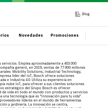
Blog
rios
Novedades
Promociones
y servicios. Emplea aproximadamente a 403.000
compañía generó, en 2019, ventas de 77.900 millones
iales: Mobility Solutions, Industrial Technology,
resa líder del IoT, Bosch ofrece soluciones
a e Industria 4.0. Utiliza su experiencia en
pia nube IoT, para ofrecer a sus clientes soluciones
tivo estratégico del Grupo Bosch es ofrecer
d de vida en todo el mundo con productos y servicios
 una tecnología que es "Innovación para tu vida".
 proveedores líderes en el mundo de herramientas
ión y jardinería. La innovación se centra,