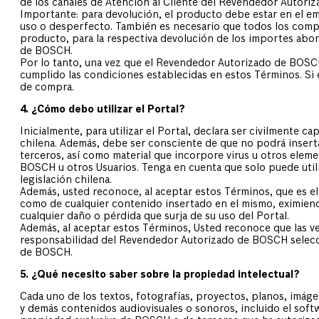
de los canales de Atención al Cliente del Revendedor Autor
Importante: para devolución, el producto debe estar en el emba
uso o desperfecto. También es necesario que todos los com
producto, para la respectiva devolución de los importes abo
de BOSCH.
Por lo tanto, una vez que el Revendedor Autorizado de BOSCH 
cumplido las condiciones establecidas en estos Términos. Si 
de compra.
4. ¿Cómo debo utilizar el Portal?
Inicialmente, para utilizar el Portal, declara ser civilmente 
chilena. Además, debe ser consciente de que no podrá insert
terceros, así como material que incorpore virus u otros eleme
BOSCH u otros Usuarios. Tenga en cuenta que solo puede utiliz
legislación chilena.
Además, usted reconoce, al aceptar estos Términos, que es el
como de cualquier contenido insertado en el mismo, eximien
cualquier daño o pérdida que surja de su uso del Portal.
Además, al aceptar estos Términos, Usted reconoce que las v
responsabilidad del Revendedor Autorizado de BOSCH selecci
de BOSCH.
5. ¿Qué necesito saber sobre la propiedad intelectual?
Cada uno de los textos, fotografías, proyectos, planos, imágen
y demás contenidos audiovisuales o sonoros, incluido el softw