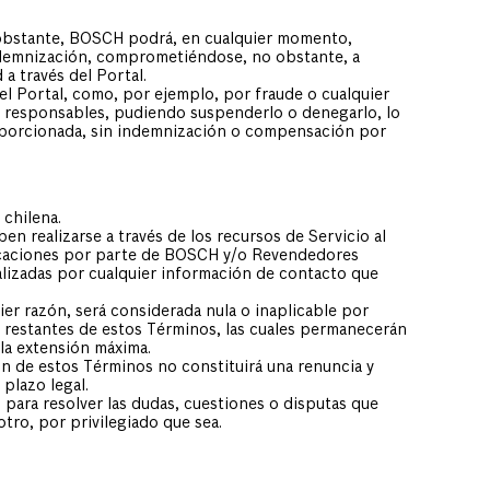
 obstante, BOSCH podrá, en cualquier momento,
 indemnización, comprometiéndose, no obstante, a
a través del Portal.
l Portal, como, por ejemplo, por fraude o cualquier
ios responsables, pudiendo suspenderlo o denegarlo, lo
roporcionada, sin indemnización o compensación por
 chilena.
 realizarse a través de los recursos de Servicio al
unicaciones por parte de BOSCH y/o Revendedores
ealizadas por cualquier información de contacto que
er razón, será considerada nula o inaplicable por
es restantes de estos Términos, las cuales permanecerán
 la extensión máxima.
n de estos Términos no constituirá una renuncia y
plazo legal.
o para resolver las dudas, cuestiones o disputas que
tro, por privilegiado que sea.