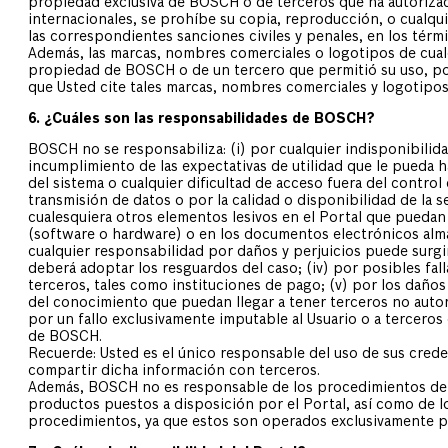
propiedad exclusiva de BOSCH o de terceros que ha autorizad
internacionales, se prohíbe su copia, reproducción, o cualqui
las correspondientes sanciones civiles y penales, en los térm
Además, las marcas, nombres comerciales o logotipos de cualq
propiedad de BOSCH o de un tercero que permitió su uso, por 
que Usted cite tales marcas, nombres comerciales y logotipos
6. ¿Cuáles son las responsabilidades de BOSCH?
BOSCH no se responsabiliza: (i) por cualquier indisponibilidad
incumplimiento de las expectativas de utilidad que le pueda ha
del sistema o cualquier dificultad de acceso fuera del control
transmisión de datos o por la calidad o disponibilidad de la señ
cualesquiera otros elementos lesivos en el Portal que pueda
(software o hardware) o en los documentos electrónicos almac
cualquier responsabilidad por daños y perjuicios puede surgi
deberá adoptar los resguardos del caso; (iv) por posibles fall
terceros, tales como instituciones de pago; (v) por los daños
del conocimiento que puedan llegar a tener terceros no autori
por un fallo exclusivamente imputable al Usuario o a tercero
de BOSCH.
Recuerde: Usted es el único responsable del uso de sus cred
compartir dicha información con terceros.
Además, BOSCH no es responsable de los procedimientos de a
productos puestos a disposición por el Portal, así como de l
procedimientos, ya que estos son operados exclusivamente