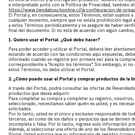
servicio al cliente y la entrega del producto. También es im
e interpretado junto con la Política de Privacidad, también di
https://www.tiendaboschonline.cl/la-configuracion-de-priva
El Portal y, en consecuencia, estos Términos, están sujetos 
cualquier momento, siempre que no exista prohibición legal 
a estos Términos periódicamente y se asegure de haber verific
final del documento. Si no está de acuerdo con algún cambio, 
1. Quiero usar el Portal. ¿Qué debo hacer?
Para poder acceder y utilizar el Portal, deberá leer atentame
estando de acuerdo con las condiciones aquí expuestas, debe
informado cuando se registre por primera vez para la compra 
correspondiente a “Acepto los términos”. Sin embargo, si no 
estos Términos, no debe utilizar el Portal.
2. ¿Cómo puedo usar el Portal y comprar productos de la 
A través del Portal, podrá consultar las ofertas de Revended
productos que desea adquirir.
Para completar su compra y completar su registro, nosotro
seleccionado, necesitamos saber quién es usted, y es necesar
solicitados.
Por lo tanto, usted es el único y exclusivo responsable de tod
terceros, así como de los daños o perjuicios que se deriven 
incompleta o falsa. Por lo tanto, ingrese solo información pre
Además, al seleccionar una oferta de uno de los Revendedore
Portal, Usted autoriza que su información de registro (como 