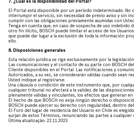
7. ¿Cuál es la disponibilidad del Portal?
El Portal está disponible por un período indeterminado. No
interrumpir el servicio, sin necesidad de previo aviso y sin
cumplir con las obligaciones previamente asumidas con Usted 
Tenga en cuenta que, en caso de sospecha de uso indebido de
otro fin ilícito, BOSCH puede limitar el acceso de los Usuar
que puede dar lugar a la exclusión de toda la información p
ello.
8. Disposiciones generales
Esta relación jurídica se rige exclusivamente por la legislación
Las comunicaciones y el contacto de su parte con BOSCH deben
Cliente disponibles en el Portal. Las notificaciones y com
Autorizados, a su vez, se considerarán válidas cuando sean r
Usted indique al registrarse.
Una cláusula o condición de este instrumento que, por cualqui
cualquier tribunal no afectará a la validez de las disposicion
plenamente válidas y vinculantes, los efectos que generan en
El hecho de que BOSCH no exija ningún derecho o disposició
BOSCH puede ejercer su derecho con regularidad, dentro del 
El Foro del lugar de residencia del Usuario en Chile es elegid
surjan de estos Términos, renunciando las partes a cualquier o
Última atualização: 22.11.2023