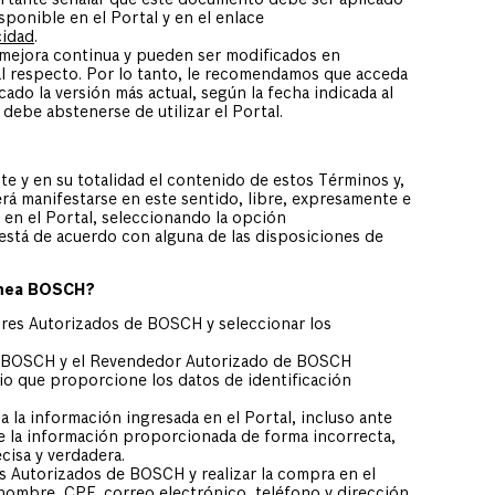
portante señalar que este documento debe ser aplicado
sponible en el Portal y en el enlace
cidad
.
a mejora continua y pueden ser modificados en
al respecto. Por lo tanto, le recomendamos que acceda
ado la versión más actual, según la fecha indicada al
debe abstenerse de utilizar el Portal.
nte y en su totalidad el contenido de estos Términos y,
rá manifestarse en este sentido, libre, expresamente e
en el Portal, seleccionando la opción
está de acuerdo con alguna de las disposiciones de
línea BOSCH?
ores Autorizados de BOSCH y seleccionar los
s, BOSCH y el Revendedor Autorizado de BOSCH
io que proporcione los datos de identificación
a la información ingresada en el Portal, incluso ante
de la información proporcionada de forma incorrecta,
cisa y verdadera.
s Autorizados de BOSCH y realizar la compra en el
nombre, CPF, correo electrónico, teléfono y dirección