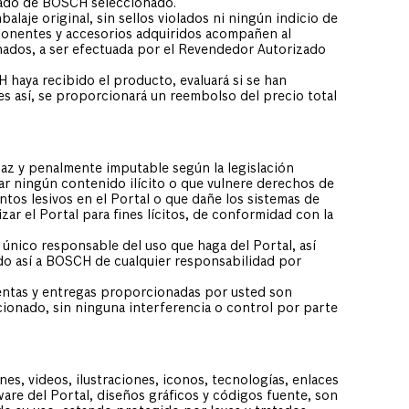
izado de BOSCH seleccionado.
laje original, sin sellos violados ni ningún indicio de
ponentes y accesorios adquiridos acompañen al
nados, a ser efectuada por el Revendedor Autorizado
haya recibido el producto, evaluará si se han
es así, se proporcionará un reembolso del precio total
capaz y penalmente imputable según la legislación
ar ningún contenido ilícito o que vulnere derechos de
ntos lesivos en el Portal o que dañe los sistemas de
ar el Portal para fines lícitos, de conformidad con la
 único responsable del uso que haga del Portal, así
do así a BOSCH de cualquier responsabilidad por
entas y entregas proporcionadas por usted son
onado, sin ninguna interferencia o control por parte
es, videos, ilustraciones, iconos, tecnologías, enlaces
are del Portal, diseños gráficos y códigos fuente, son