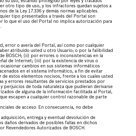
o su uso, estando protegido por leyes y tratados
er otro tipo de uso, y los infractores quedan sujetos a
inos de la Ley 17.336 y demás normas aplicables.
uier tipo presentados a través del Portal son
lo que el uso del Portal no implica autorización para
.
, error o avería del Portal, así como por cualquier
ber atribuido usted u otro Usuario; o por la falibilidad
 de BOSCH; (ii) por errores o inconsistencias en la
al de Internet; (iii) por la existencia de virus o
n ocasionar cambios en sus sistemas informáticos
enados en el sistema informático, a fin de evitar
r de estos elementos nocivos, frente a los cuales usted
as y errores resultantes de servicios prestados por
 y perjuicios de toda naturaleza que pudieran derivarse
zados de alguna de la información facilitada al Portal,
s que escapen a cualquier control razonable de parte
enciales de acceso. En consecuencia, no debe
dquisición, entrega y eventual devolución de
os daños derivados de posibles fallas en dichos
 por Revendedores Autorizados de BOSCH.