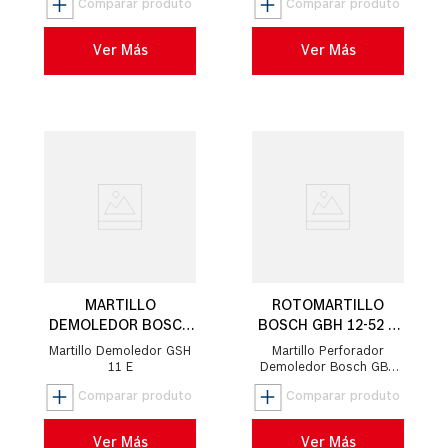
Ver Más
Ver Más
MARTILLO
ROTOMARTILLO
DEMOLEDOR BOSCH
BOSCH GBH 12-52 D
GSH 11 E 1500W
1700W
Martillo Demoledor GSH
Martillo Perforador
11 E
Demoledor Bosch GBH
12-52 D 220V
Ver Más
Ver Más