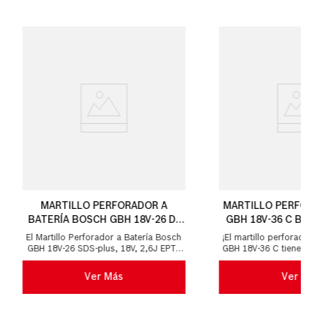
MARTILLO PERFORADOR A
MARTILLO PERFO
BATERÍA BOSCH GBH 18V-26 D,
GBH 18V-36 C BI
18V COM SDS PLUS SB
El Martillo Perforador a Batería Bosch
¡El martillo perforad
GBH 18V-26 SDS-plus, 18V, 2,6J EPTA
GBH 18V-36 C tiene l
es tan potente cuanto el reconocido
que un martillo perf
Martillo ...
de cable
Ver Más
Ver M