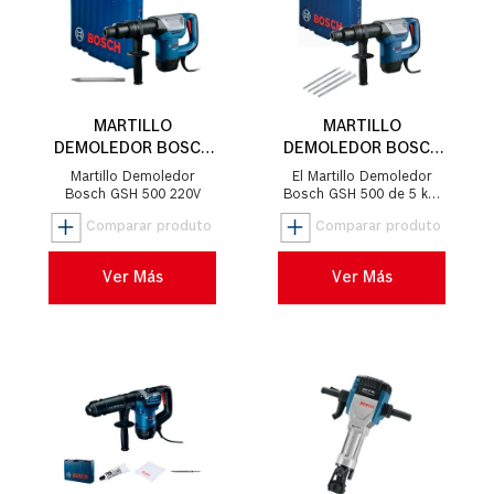
MARTILLO
MARTILLO
DEMOLEDOR BOSCH
DEMOLEDOR BOSCH
GSH 500 1100W
GSH 500
Martillo Demoledor
El Martillo Demoledor
Bosch GSH 500 220V
Bosch GSH 500 de 5 kg,
cuenta con un motor de
1.100 W y con 7,5J de
fuerza de impacto y un
sistema...
Ver Más
Ver Más