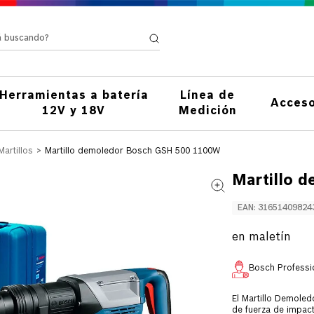
stá buscando?
Herramientas a batería
Línea de
Acceso
12V y 18V
Medición
Martillos
Martillo demoledor Bosch GSH 500 1100W
Martillo 
EAN
:
31651409824
en maletín
Bosch Professi
El Martillo Demole
de fuerza de impac