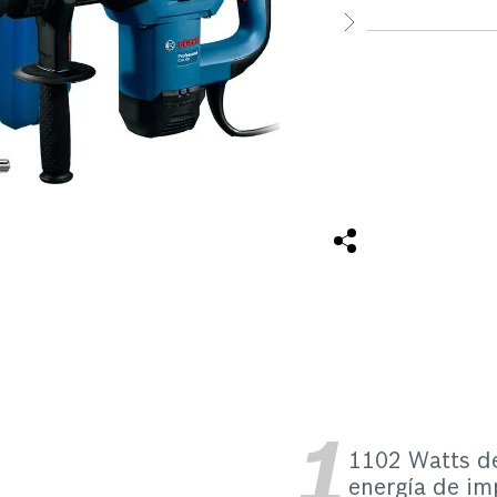
rendimiento de la 
cinceles SDS-Max y 
cincel, para mayor 
podrá realizarlo s
compacto y ofrece 
gracias al nuevo si
herramienta, ademá
para profesionales 
Viene con 1 cincel, 
plástico. Cuenta co
1102 Watts de
energía de im