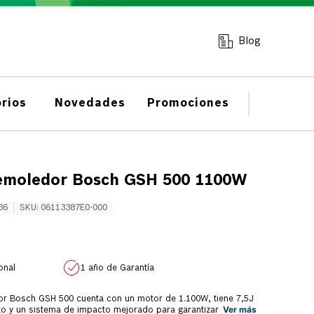
Blog
rios
Novedades
Promociones
demoledor Bosch GSH 500 1100W
36
SKU
:
06113387E0-000
onal
1 año de Garantía
dor Bosch GSH 500 cuenta con un motor de 1.100W, tiene 7,5J
Ver más
to y un sistema de impacto mejorado para garantizar un mejor