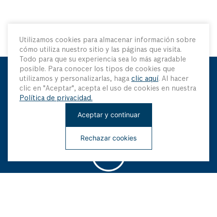
Utilizamos cookies para almacenar información sobre
cómo utiliza nuestro sitio y las páginas que visita.
Todo para que su experiencia sea lo más agradable
posible. Para conocer los tipos de cookies que
utilizamos y personalizarlas, haga
clic aquí
. Al hacer
Mantenme Actualizado
clic en "Aceptar", acepta el uso de cookies en nuestra
Política de privacidad.
Sé el primero en saber sobre nuestras últimas innovaciones
Aceptar y continuar
y ofertas especiales
Rechazar cookies
¡Regístrate ahora!