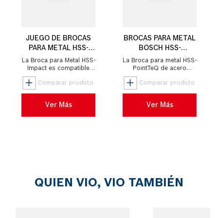
JUEGO DE BROCAS
BROCAS PARA METAL
PARA METAL HSS-
BOSCH HSS-
IMPACT 2,0-10,0MM
POINTTEQ 1,5-6,5MM
La Broca para Metal HSS-
La Broca para metal HSS-
(ENCASTRE
13 UNIDADES
Impact es compatible
PointTeQ de acero
con un sistema de
rápido, proporciona una
HEXAGONAL), 8
encastre de inserción
alta velocidad de
UNIDADES
hexagonal de 1/4" para
perforación gracias al
un uso unive...
diseño de su ...
Ver Más
Ver Más
QUIEN VIO, VIO TAMBIÉN