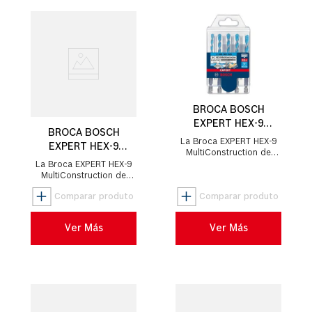
BROCA BOSCH
EXPERT HEX-9
BROCA BOSCH
MULTICONSTRUCTION
La Broca EXPERT HEX-9
EXPERT HEX-9
5,5/6/6/7/8 5UND
MultiConstruction de
MULTICONSTRUCTION
Bosch La Broca HEX-9
La Broca EXPERT HEX-9
4/5/6/6/8 5UND
MultiConstruction ofrece
MultiConstruction de
una perforación estable y
Bosch La Broca HEX-9
prec...
MultiConstruction ofrece
una perforación estable y
prec...
Ver Más
Ver Más