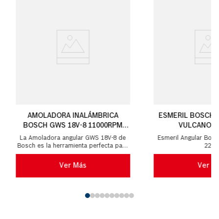
AMOLADORA INALÁMBRICA
ESMERIL BOSCH 
BOSCH GWS 18V-8 11000RPM
VULCANO 7
115/125MM
La Amoladora angular GWS 18V-8 de
Esmeril Angular Bosc
Bosch es la herramienta perfecta para
220V
realizar tareas diarias de corte y
desbaste leve...
Ver Más
Ver M