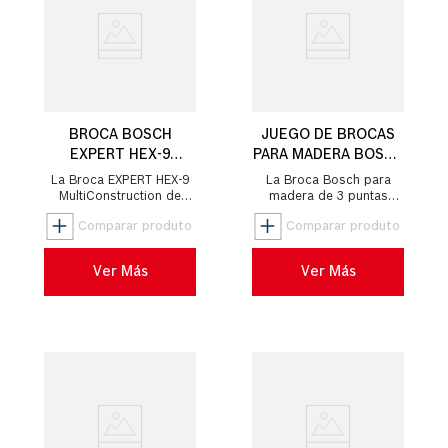
BROCA BOSCH
JUEGO DE BROCAS
EXPERT HEX-9
PARA MADERA BOSCH
MULTICONSTRUCTION
3 PUNTAS 3-10MM 7
La Broca EXPERT HEX-9
La Broca Bosch para
5/6/8 3UND
UND.
MultiConstruction de
madera de 3 puntas
Bosch La Broca HEX-9
realiza perforaciones
MultiConstruction ofrece
precisas en madera
una perforación estable y
blanda y dura. Su punta
prec...
de centrado perm...
Ver Más
Ver Más