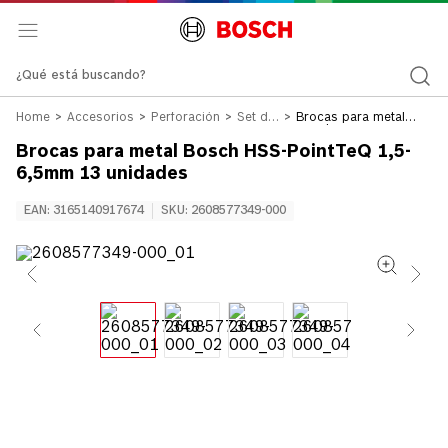
¿Qué está buscando?
Accesorios
Perforación
Set de
Brocas para metal
Brocas
Bosch HSS-PointTeQ
1,5-6,5mm 13
Brocas para metal Bosch HSS-PointTeQ 1,5-
unidades
6,5mm 13 unidades
EAN
:
3165140917674
SKU
:
2608577349-000