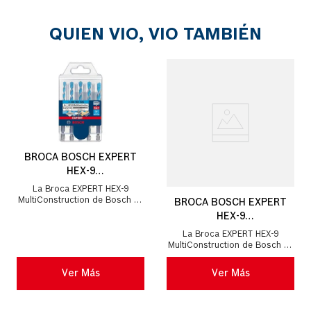
QUIEN VIO, VIO TAMBIÉN
BROCA BOSCH EXPERT
HEX-9
MULTICONSTRUCTION
La Broca EXPERT HEX-9
5,5/6/6/7/8 5UND
MultiConstruction de Bosch La
BROCA BOSCH EXPERT
Broca HEX-9 MultiConstruction
HEX-9
ofrece una perforación estable
MULTICONSTRUCTION
y prec...
La Broca EXPERT HEX-9
4/5/6/6/8 5UND
MultiConstruction de Bosch La
Broca HEX-9 MultiConstruction
ofrece una perforación estable
Ver Más
Ver Más
y prec...