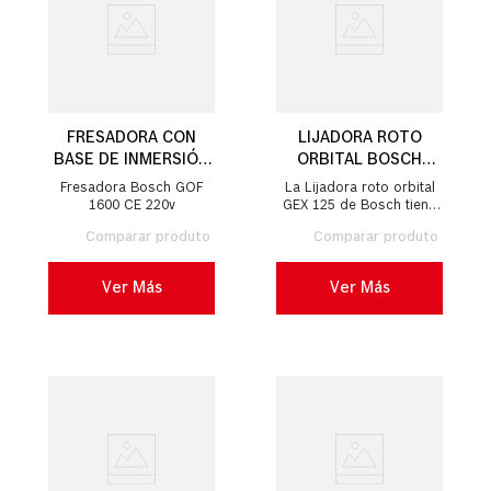
FRESADORA CON
LIJADORA ROTO
BASE DE INMERSIÓN
ORBITAL BOSCH
BOSCH GOF 1600 CE
GEX125 280W 220V
Fresadora Bosch GOF
La Lijadora roto orbital
1600W
1600 CE 220v
GEX 125 de Bosch tiene
potencia de 280W con
alta capacidad de
remoción de distintos
materiales;...
Ver Más
Ver Más