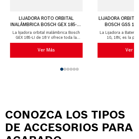
LIJADORA ROTO ORBITAL
LIJADORA ORBITA
INALÁMBRICA BOSCH GEX 185-LI,
BOSCH GSS 18V-
BRUSHLESS, 18V SB
La lijadora orbital inalámbrica Bosch
La Lijadora a Baterí
GEX 185-LI de 18 V ofrece toda la
10, 18V, es la pri
potencia y practicidad para un trabajo
vibratoria a batería 
menos ago...
solamente c
Ver Más
Ver M
CONOZCA LOS TIPOS
DE ACCESORIOS PARA