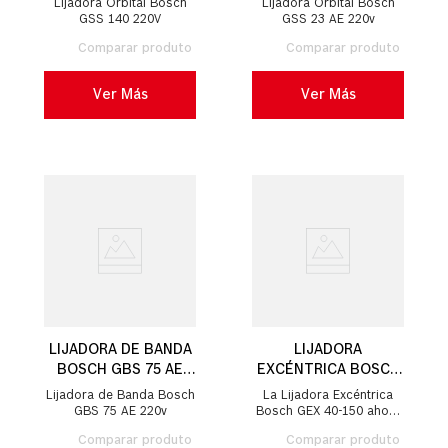
Lijadora Orbital Bosch
Lijadora Orbital Bosch
GSS 140 220V
GSS 23 AE 220v
Ver Más
Ver Más
LIJADORA DE BANDA
LIJADORA
BOSCH GBS 75 AE
EXCÉNTRICA BOSCH
750W
GEX 40-150, 400W
Lijadora de Banda Bosch
La Lijadora Excéntrica
GBS 75 AE 220v
Bosch GEX 40-150 ahora
viene con platos de
múltiples orificios para