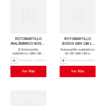
ROTOMARTILLO
ROTOMARTILLO
INALÁMBRICO BOSCH
BOSCH GBH 180-LI
GBH 185-LI, 18V SB
18V
El Rotomartillo
Rotomartillo inalámbrico
inalámbrico GBH 185-LI
de 18V GBH 180-LI
Bosch de 18V tiene
motor Brushless, sin
escobillas de carbón,
que ofrece más pote...
Ver Más
Ver Más