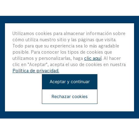
Mantenme Actualizado
Utilizamos cookies para almacenar información sobre
cómo utiliza nuestro sitio y las páginas que visita.
Todo para que su experiencia sea lo más agradable
Sé el primero en saber sobre nuestras últimas innovaciones
posible. Para conocer los tipos de cookies que
y ofertas especiales
utilizamos y personalizarlas, haga
clic aquí
. Al hacer
clic en "Aceptar", acepta el uso de cookies en nuestra
Política de privacidad.
Aceptar y continuar
Rechazar cookies
¡Regístrate ahora!