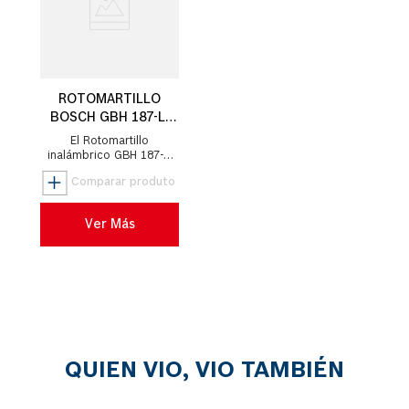
ROTOMARTILLO
BOSCH GBH 187-LI
18V 2 BATERÍAS Y
El Rotomartillo
MALETÍN
inalámbrico GBH 187-LI
de la línea Professional
de Bosch tiene una
excelente eficiencia, gran
velocidad ...
Ver Más
QUIEN VIO, VIO TAMBIÉN