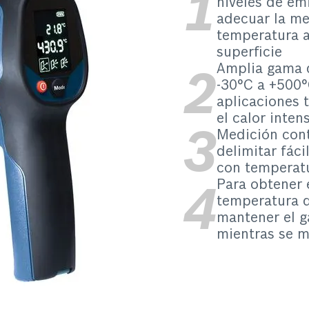
niveles de em
adecuar la me
temperatura al
superficie
Amplia gama 
-30°C a +500°
aplicaciones 
el calor inten
Medición cont
delimitar fác
con temperatu
Para obtener 
temperatura d
mantener el g
mientras se m