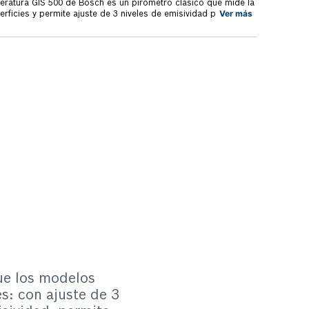
peratura GIS 500 de Bosch es un pirómetro clásico que mide la
Ver más
rficies y permite ajuste de 3 niveles de emisividad para
 materiales. Su medición va desde -30°C hasta 500°C, es ideal
ías y extremadamente calientes. El detector de temperatura GIS
cho más preciso que los modelos convencionales y facilita
ión de áreas cercanas con diferentes temperaturas; para hacer
e debe mantener presionado el interruptor y la temperatura
 real a medida que se mueva la herramienta. El detector de
rojo GIS 500 guarda automáticamente la última medida para
ación con la siguiente medición. Tiene un diseño ergonómico y
rciona más comodidad al usuario en los trabajos del día a
 para verificar la temperatura en sistemas de ventilación, aire
igeración, radiadores y calderas, encontrar áreas con defecto
to de piezas en máquinas y equipos, monitorear las
macenamiento en superficies de tiendas y depósitos y mucho
s AA, 1 estuche de protección, 1 certificado del fabricante y
iones. Cuenta con 2 años de garantía Bosch.
ue los modelos
s: con ajuste de 3