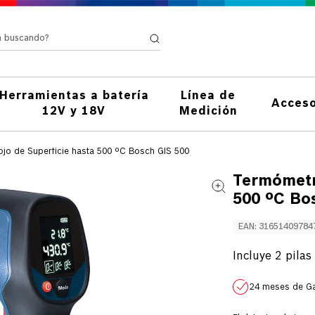
stá buscando?
Herramientas a batería
Línea de
Acceso
12V y 18V
Medición
ojo de Superficie hasta 500 ºC Bosch GIS 500
Termómetro
500 ºC Bo
EAN
:
31651409784
Incluye 2 pilas
24 meses de Ga