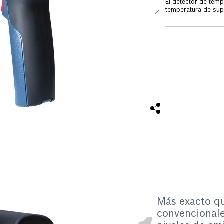
El detector de tem
temperatura de supe
diferentes tipos de
para superficies fr
500 de Bosch es mu
mucho la delimitac
esto, simplemente s
aparecerá en tiempo
temperatura infrar
facilitar la compar
compacto que propo
día. Es recomendado
acondicionado, refr
o sobrecalentamien
temperaturas de al
más. Incluye; 2 pila
manual de instrucc
Más exacto q
convencionale