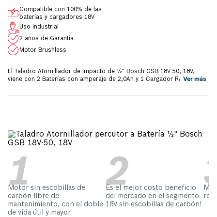
Compatible con 100% de las
baterías y cargadores 18V
Uso industrial
2 años de Garantía
Motor Brushless
El Taladro Atornillador de Impacto de ½" Bosch GSB 18V 50, 18V,
Ver más
viene con 2 Baterías con amperaje de 2,0Ah y 1 Cargador Rápido
BIVOLT. Motor sin escobillas de carbón. Es el mejor costo beneficio
del mercado en el segmento 18V sin escobillas de carbón. Su
herramienta libre de mantenimiento, con el doble de vida útil y mayor
autonomía. Además de esto, la Herramienta es 100% Compatible con
Baterías y Cargadores Bosch de 18V.
Motor sin escobillas de
Es el mejor costo beneficio
Man
carbón libre de
del mercado en el segmento
rob
mantenimiento, con el doble
18V sin escobillas de carbón!
de vida útil y mayor