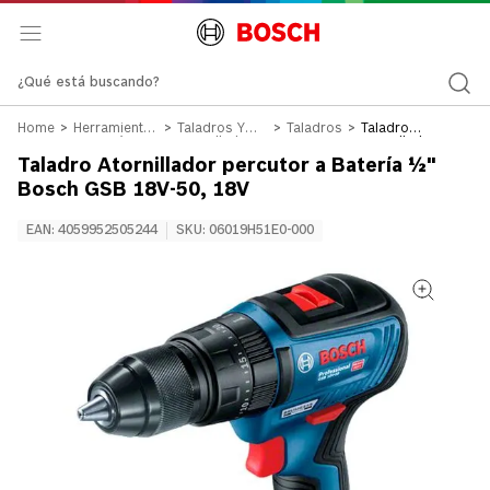
¿Qué está buscando?
Herramientas
Taladros Y
Taladros
Taladro
a Batería 12v
Atornilladores
Atornillador
18v
percutor a
Taladro Atornillador percutor a Batería ½"
Batería ½" Bosch
GSB 18V-50, 18V
Bosch GSB 18V-50, 18V
EAN
:
4059952505244
SKU
:
06019H51E0-000