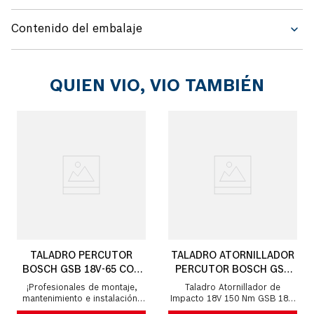
Contenido del embalaje
QUIEN VIO, VIO TAMBIÉN
TALADRO PERCUTOR
TALADRO ATORNILLADOR
BOSCH GSB 18V-65 CON
PERCUTOR BOSCH GSB
MALETÍN Y KIT
18V-150 C, 18V
¡Profesionales de montaje,
Taladro Atornillador de
mantenimiento e instalación,
Impacto 18V 150 Nm GSB 18V-
prepárense para una
150 C