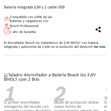
Batería integrada 3,6V y 1 cable USB
Compatible con 100% de las
baterías y cargadores 12V
Bosch Professional
1 año de Garantía
El Atornillador Bosch Go Inalámbrico de 3,6V BIVOLT con batería
Ver más
integrada y autonomía de 1,5Ah es la evolución del destornillador
manual! El primer atornillador inteligente del mundo con el innovador
Sistema Push&Go, basta presionar para atornillar, y además, botón
de encendido. Compacta, liviana y potente, con 6 opciones de
configuración de torque para su trabajo. La Tecnología ECP protege
electrónicamente las celdas de inalámbrico garantizando mayor vida
útil y el cargador BIVOLT USB es compatible con el cargador de su
celular!
El primer atornillador
Modo de activación doble:
Se r
inteligente del mundo con
nuevo botón de
ator