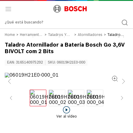
¿Qué está buscando?
Herramientas
Taladros Y
Atornilladores
Taladro
a Batería 12v
Atornilladores
Atornillador
18v
a Batería
Taladro Atornillador a Batería Bosch Go 3,6V
Bosch Go
3,6V BIVOLT
BIVOLT com 2 Bits
com 2 Bits
EAN
:
3165140975292
SKU
:
06019H21E0-000
Ver al vídeo