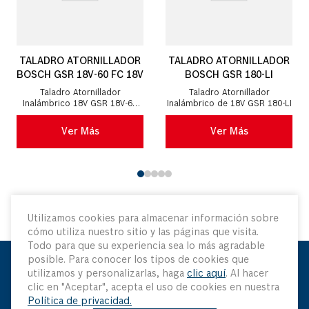
TALADRO ATORNILLADOR
TALADRO ATORNILLADOR
BOSCH GSR 18V-60 FC 18V
BOSCH GSR 180-LI
Taladro Atornillador
Taladro Atornillador
Inalámbrico 18V GSR 18V-60
Inalámbrico de 18V GSR 180-LI
FC Flexiclick
Ver Más
Ver Más
Utilizamos cookies para almacenar información sobre
cómo utiliza nuestro sitio y las páginas que visita.
Todo para que su experiencia sea lo más agradable
posible. Para conocer los tipos de cookies que
utilizamos y personalizarlas, haga
clic aquí
. Al hacer
Mantenme Actualizado
clic en "Aceptar", acepta el uso de cookies en nuestra
Política de privacidad.