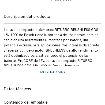
Descripcion del producto
La llave de impacto inalámbrica BITURBO BRUSHLESS GDS
18V-1000 de Bosch tiene la potencia de una herramienta de
cable en una herramienta alimentada por batería, una
potencia extrema para aplicaciones más intensas de apriete
y reversa. Su nuevo motor BRUSHLESS de alto rendimiento
está optimizado para extraer todo el potencial de las
baterías ProCORE de 18V. La llave de impacto BITURBO
BRUSHLESS GDS 18V-1000 de Bosch tiene tres
configuraciones de velocidad que brindan un excelente
MOSTRAR MÁS
control de torque y ofrecen una mayor versatilidad en
diferentes aplicaciones. Su torque máximo de apriete es
1000Nm y su torque de reversa es de 1600Nm. El diametro del
Datos técnicos
tornillo recomendado para su uso es de M10 a M24. Cuenta
ocn 2 años de garantía Bosch.
Contenido del embalaje