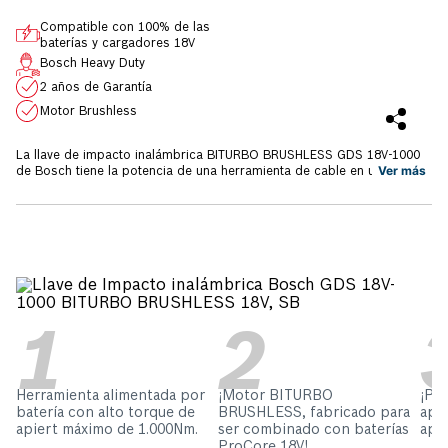
Compatible con 100% de las
baterías y cargadores 18V
Bosch Heavy Duty
2 años de Garantía
Motor Brushless
La llave de impacto inalámbrica BITURBO BRUSHLESS GDS 18V-1000
Ver más
de Bosch tiene la potencia de una herramienta de cable en una
herramienta alimentada por batería, una potencia extrema para
aplicaciones más intensas de apriete y reversa. Su nuevo motor
BRUSHLESS de alto rendimiento está optimizado para extraer todo el
potencial de las baterías ProCORE de 18V. La llave de impacto
BITURBO BRUSHLESS GDS 18V-1000 de Bosch tiene tres
configuraciones de velocidad que brindan un excelente control de
torque y ofrecen una mayor versatilidad en diferentes aplicaciones.
Su torque máximo de apriete es 1000Nm y su torque de reversa es de
1600Nm. El diametro del tornillo recomendado para su uso es de M10
a M24. Cuenta ocn 2 años de garantía Bosch.
Herramienta alimentada por
¡Motor BITURBO
¡Po
batería con alto torque de
BRUSHLESS, fabricado para
apl
apiert máximo de 1.000Nm.
ser combinado con baterías
apri
ProCore 18V!