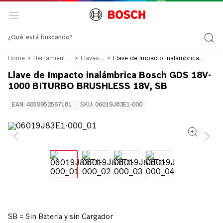
¿Qué está buscando?
Herramientas
Llaves
Llave de Impacto inalámbrica
a Batería 12v
de
Bosch GDS 18V-1000 BITURBO
18v
impacto
BRUSHLESS 18V, SB
Llave de Impacto inalámbrica Bosch GDS 18V-
1000 BITURBO BRUSHLESS 18V, SB
EAN
:
4059952567181
SKU
:
06019J83E1-000
SB = Sin Batería y sin Cargador