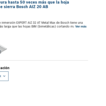
ura hasta 50 veces más que la hoja
e sierra Bosch AIZ 20 AB
de inmersión EXPERT AIZ 32 AT Metal Max de Bosch tiene una
Ver más
más larga que las hojas BIM (bimetálicas) cortando materiales
s de carburo de alta calidad para materiales duros y
áxima robustez y resistencia al desgaste. La Hoja de sierra de
endada para aplicaciones exigentes en metales, como acero
s de inmersión en materiales muy abrasivos. Corta metales,
ento, plástico reforzado con fibras, clavos y tornillos. El
 Starlock, permite la máxima transmisión de la fuerza gracias
imensional muy ajustada entre la máquina y el accesorio,
 el cambio de la hoja sea práctico y rápido. Se recomienda el
oras oscilantes.
k