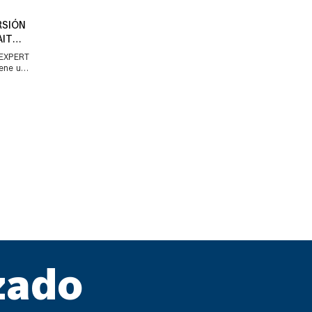
RSIÓN
AIT
 EXPERT
iene una
ue las
zado