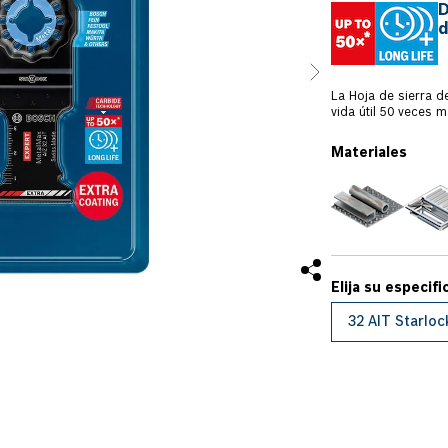
D
d
La Hoja de sierra 
vida útil 50 veces 
duros. Tiene diente
abrasivos, con la m
Materiales
inmersión es recom
inoxidable, y corte
planchas de fibrocem
sistema de enganche
a una conexión trid
además permite que
uso con multicortad
32 AIT Starloc