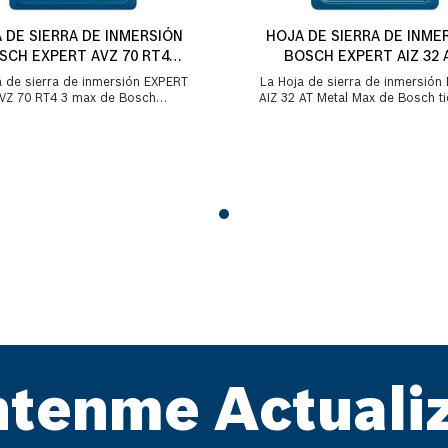
 DE SIERRA DE INMERSIÓN
HOJA DE SIERRA DE INME
SCH EXPERT AVZ 70 RT4
BOSCH EXPERT AIZ 32 
STARLOCK
STARLOCK
a de sierra de inmersión EXPERT
La Hoja de sierra de inmersión
VZ 70 RT4 3 max de Bosch
AIZ 32 AT Metal Max de Bosch t
ciona tres funciones en un solo
vida útil 50 veces más larga q
accesorio. En prim...
hojas ...
tenme Actuali