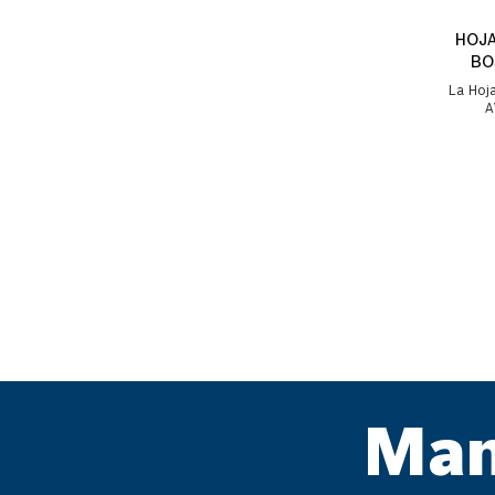
HOJA
BO
La Hoj
A
propor
Man