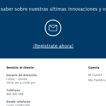
 saber sobre nuestras últimas innovaciones y o
¡Regístrate ahora!
Servicio al cliente
Cuenta
Mi Cuenta
Horario de Atención
Lunes - Jueves
Mis Pedidos
09:00 am a 19:00 pm
Teléfono
800 400 008
Desde celulares
(+56) 225801090