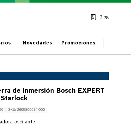
Blog
rios
Novedades
Promociones
ierra de inmersión Bosch EXPERT
 Starlock
66
SKU
:
2608900014-000
adora oscilante