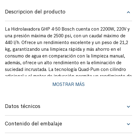
registro en la página web www.garantiabosch.com, recibirás un año
adicional de garantía.
Descripcion del producto
La Hidrolavadora GHP 4-50 Bosch cuenta con 2200W, 220V y
una presión máxima de 2500 psi, con un caudal máximo de
440 l/h. Ofrece un rendimiento excelente y un peso de 21,2
kg, garantizando una limpieza rápida y más ahorro en el
consumo de agua en comparación con la limpieza manual,
además, ofrece un alto rendimiento en la eliminación de
suciedad incrustada. La tecnología Quad-Pum con cilindro
adicional y el motor de inducción permite un rendimiento de
limpieza potente y duradero; también cuenta con doble
MOSTRAR MÁS
filtro de agua de aluminio, que retiene eficazmente las
impurezas, evita que llegue agua sucia al motor, prolonga la
vida útil y evita gastos de mantenimiento. La Hidrolavadora
Datos técnicos
Bosch GHP 4-50 incluye 1 pistola y lanza de alta presión
reforzada en metal, 1 boquilla turbo giratoria, 1 boquilla de
chorro regulable, 1 filtro externo de aluminio, 1 adaptador
Contenido del embalaje
de manguera con conexión rápida y 1 manguera reforzada de