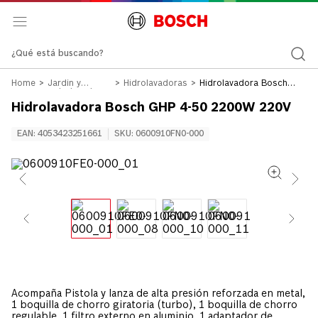
¿Qué está buscando?
Jardín y
Hidrolavadoras
Hidrolavadora Bosch
Hidrolavadoras
GHP 4-50 2200W 220V
Hidrolavadora Bosch GHP 4-50 2200W 220V
EAN
:
4053423251661
SKU
:
0600910FN0-000
Acompaña Pistola y lanza de alta presión reforzada en metal,
1 boquilla de chorro giratoria (turbo), 1 boquilla de chorro
regulable, 1 filtro externo en aluminio, 1 adaptador de