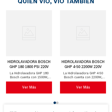
QUIEN VIO, VIO TAMBIÉN
garantía.
HIDROLAVADORA BOSCH
HIDROLAVADORA BOSCH
GHP 180 1800 PSI 220V
GHP 4-50 2200W 220V
La Hidrolavadora GHP 180
La Hidrolavadora GHP 4-50
Bosch cuenta con 1500W,
Bosch cuenta con 2200W,
220V y una presión máxima de
220V y una presión máxima de
1800 psi, con una tasa de flujo
2500 psi, con un caudal
Ver Más
Ver Más
máxima de ...
máximo de 440 l/h...