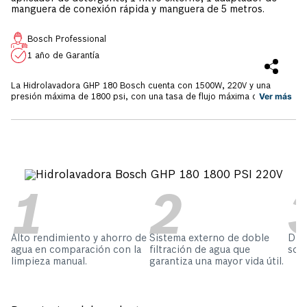
manguera de conexión rápida y manguera de 5 metros.
Bosch Professional
1 año de Garantía
La Hidrolavadora GHP 180 Bosch cuenta con 1500W, 220V y una
Ver más
presión máxima de 1800 psi, con una tasa de flujo máxima de 240 l/h.
Ofrece un rendimiento excelente y un peso compacto de 6,7kg;
garantizando una limpieza rápida y más ahorro en el consumo de
agua en comparación con la limpieza manual. Cuenta con sistema de
filtrado de agua dual, que retiene eficazmente las impurezas,
prolonga la vida útil y evita gastos de mantenimiento. Cuenta con un
asa plegable para facilitar el transporte, sin necesidad de montaje. La
Hidrolavadora GHP 180 incluye; 1 pistola y lanza de alta presión, 1
boquilla de chorro rotativa (turbo), 1 boquilla de chorro regulable, 1
aplicador de detergente, 1 filtro externo, 1 adaptador de manguera
de conexión rápida y 1 manguera de 5 metros. Los accesorios que
incluye proporcionan flexibilidad para limpiar diversas superficies y
tipos de suciedad. La herramienta cuenta con 1 año de garantía
Alto rendimiento y ahorro de
Sistema externo de doble
Dis
Bosch, y realizando el registro en la página web
agua en comparación con la
filtración de agua que
solo
www.garantiabosch.com, recibirás un año adicional de garantía.
limpieza manual.
garantiza una mayor vida útil.