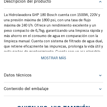
Descripcion del producto
La Hidrolavadora GHP 180 Bosch cuenta con 1500W, 220V y
una presión máxima de 1800 psi, con una tasa de flujo
máxima de 240 l/h. Ofrece un rendimiento excelente y un
peso compacto de 6,7kg; garantizando una limpieza rápida y
más ahorro en el consumo de agua en comparación con la
limpieza manual. Cuenta con sistema de filtrado de agua dual,
que retiene eficazmente las impurezas, prolonga la vida útil y
evita gastos de mantenimiento. Cuenta con un asa plegable
para facilitar el transporte, sin necesidad de montaje. La
MOSTRAR MÁS
Hidrolavadora GHP 180 incluye; 1 pistola y lanza de alta
presión, 1 boquilla de chorro rotativa (turbo), 1 boquilla de
chorro regulable, 1 aplicador de detergente, 1 filtro externo,
Datos técnicos
1 adaptador de manguera de conexión rápida y 1 manguera
de 5 metros. Los accesorios que incluye proporcionan
flexibilidad para limpiar diversas superficies y tipos de
Contenido del embalaje
suciedad. La herramienta cuenta con 1 año de garantía
Bosch, y realizando el registro en la página web
www.garantiabosch.com, recibirás un año adicional de