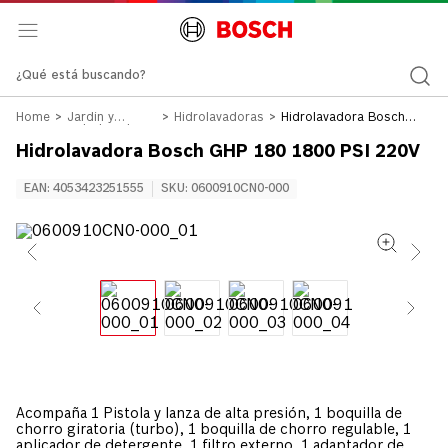
¿Qué está buscando?
Jardín y
Hidrolavadoras
Hidrolavadora Bosch
Hidrolavadoras
GHP 180 1800 PSI 220V
Hidrolavadora Bosch GHP 180 1800 PSI 220V
EAN
:
4053423251555
SKU
:
0600910CN0-000
Acompaña 1 Pistola y lanza de alta presión, 1 boquilla de
chorro giratoria (turbo), 1 boquilla de chorro regulable, 1
aplicador de detergente, 1 filtro externo, 1 adaptador de