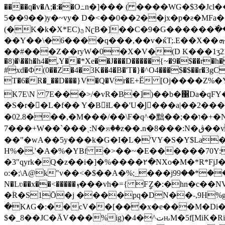
����q�v�Ʌ;�:��O߸n�]��� ( ����WG�$3�Jcl��U���N�����?mf}C/ڑI"��)(
5��9��)y�~vy� D�<��0��2��jx�p�ƨ�MF
(�K�k�X*EC)ؿNʗB�]��C�9�G������߳���2hm}�p�q������
��Y��\�6����q���,��v�
ќT;.E��X��ܗ�%k��68!"���9�������X��S c��u<��Uh��< ��*|=aCq "`�.��A��*�-�\f�Q��
��#���Z��ryW�0�X�V�(D K���1ӡ21r��AYʦ�
�8)�\��h�h4�,Y��*Xe��J���D�����{~�9�$��r�h
#xd�Ф(0��Z�4�3K��4�B�'T�}�^O4���$�$��r�3
T�6�R�_��D���}V�Q�Vr�E+Ӗ [Oj����Z%�Y5�G�|!��� ,�Jsƪ���
K7E\N 7E���>/�vR�B�])��b�΁Da�qFY�
�S�r��L�f�� Y�BɫL��'U�Jِ���a|��2���]X��ɽ�+�
�02.8���,�M���/��\F�q^�黜��;��ו�+�N ?
7���+W��ˋ���ˏ:N�ꤎ��z��.n�8���:N�ڨ��v�]�VUԵW���9R�nUΔ�]Cu�W�T]V1V�U�Uƣ�KN�e=Z8xRV���y�b��/ǃO�|
��"�wA��5y���k�G�I�L�'VY�S�Y$La
H%�.'�A�%�YBf �>��~�E������70Y
�3"qyrk�Q�z��i�]�%����٢�NXo�M�*R*FjJ��O4��1�ow��/� �
o:�;\A@k"v��<�$��A�%;_���j9ݮ%��*��9VV�dWT%e��]�ˋ��x<��<�X��x���Z ���|�{ �S�S Y ~�|���%��]#�T��FNz�67
N�Lʋ��x��<�����ܙ���vh�={ FީZ�:�hn�c��NV�b�6��2=rKV0�চ ���7�2!^�ýۖKL��.<���|�Y �V&,�U�~]q������,
�ۡR�S1Ō�j ����pq�DN��-,9H%gi
�K٨G�:��cV��[���x�e���M�D
$�_8��JC�ĀV���%ig)�4�^تԋM�5f[MiK�Ri�0���R�+mj�B5���Pa�R!��2��{�F���TZ��&� �ʩ�؇�f��0L_��