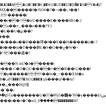
��&;�e2�C��?�# j��W)3�UD��2!f�]S�ͦ� �A�V�o�)?
4MӼ������f�/NO6�7�~s��ۓf��?
./=�����|
�u��v:_���o���?Y}
��"S���盛�?
��N mƯ�ӛ�/����|
鳣%�#��_מ�6��-v�?�F��z�G�4�qw;��l��x�H/��h�]U�a���?�V=RWr��{'?���ѷ�4�֞B�ـo���\�3iGQ���[� џh�
��@��m?
�`��/
�Ov���ˋ������X��O������ߛ�{�6O@�'҄/
���r��v�7�m3_6۫����l��������M?