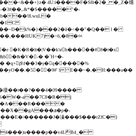
��<&��+}z� 4U:i����F�S8i�2�_ �_Z�㷁
b���!8.wuL�
�^�1C
F��~D�k%�}���2�ӑ�<��"�Q�� l �
��,���HUK7)�>6,�8�ㆂ
b �&�V�-� �`H=�-
� �q+ į$\f��3�ș�q�����%
 ��yO��.�5��9#' ӟ E��~�,�H:���a��
RHr�A���R����
X��gA���ܦ�p�-
1ǈ���E�/������J�溱���$���rZfC�}