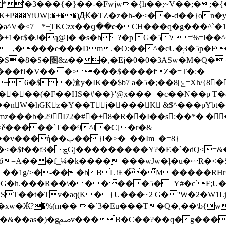
'�3���{�}��-�Fwjw�{h��;~V��;�;�{�
a^V�<7 *+̘TKCzx��ց��e�CH���q�g���^`�1
+1�r$�J�ą@]� �s�b?�p G�5\=%=l�
Ͷ,����e���Dm.�O:��^�cU�̜3�5p�
�8�S�圏&z���,�Ej�0�0�3ASw�M�Q� 
q���fJ�V���>���$����fZ�=T�:�
ݺ=Xh/{8��e �K�R�lt�|V��k\vًh�����#8�t�x
����(�F��HS�#��}'@x���+�c��N��p T�&
P��nW�hGKz�Y��T j����K &$^���pYbt�
ydmz���b�29 I72�#�+8�R��I��s:��*� �
ě��� ��`T��9^l�C[�r�&
=&�㣦��t��?���4�09����
���� ���wɈw�ļ�u�ޟR�<�S�W�-a��7C8�R�j
 ��1g/>�-���bBL iȽ�͡�̈́M�����
G�h.���R��\������5�_Y#�c`F;U���
CST��t�Tv�aq(K�{U���~2 G� ''W�2�W
�)u����p��v4LްB4_�