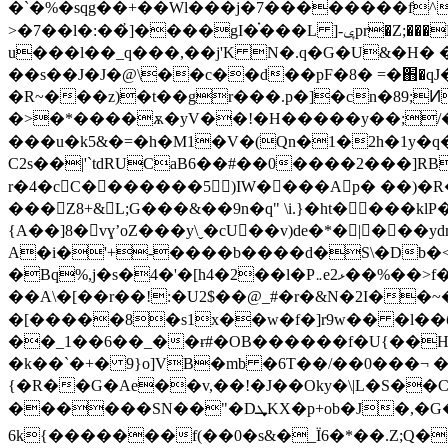
�`�%�sqg��+��Wl���j�7��������f^*
>�7�
�l�:��҆]����gI�֗���L ]-ݷpr�Z;���K+P���YiUW[;�+��)Ԫ�TZ�z�h-�<��-d��}on�y-�3#̹��,.&*�S�����"�-
u���l��_q���,��j'K N�.q�G�U&�H� �
��s��J�J�@\��c��d��pF�8� =�֋�qJ�
�R~���z)�t��gr���.p�]�cn�89;
�>�*����ѫ�yV��!�H�����y��;/�S
���u�k5&�=�h�M1�V�(Qn�1�2h�1y�
C2s��|'`tdRUCaB6��#��0����2���]RB+6�$ �凔y�IK��$b7 a�]8��;�5
r�4�cC�������5)IW����Ap� ��)�R
���Z8+&L;G���&��9n�q" \i.}�ht����kl
{A��]8�vɣʼoZ���y\ˬ�cU��v)de�*�|���
A�i�'+-����b����d�S\�Db�<
�Bq%,j�s�4�'�[h4�2��l�P܅e2ޅ��%��>f��v���ή��پ��}I�>�_��Im_�=8}
��A\�[��r��!:�U2$��@_#�r�&N�2I��~�<�$f��f3�چGј���������Y?�E�`�dQ<
�[�����8�s1x��w�f�]r9w�� �l��б=A�� �f_¼�k
��_1��6��_��ɍ#�OB������f�U{��H
�k��`�+� 9}o]VB�mb �6T��/��0���¬ �
{�R��G�Ae��v,��!�J��Oky�\|L�S��
������SN��"�DܜKX�p+ob�J�,�G�xw�Ӝ?�%(m�� �`3�Eu���T�Q�,��\b{w
6k{�������f(��0�s&�_Ï6�*��.Z;Q��&��as�)�gﰡv���B�C��?��q�g���4��