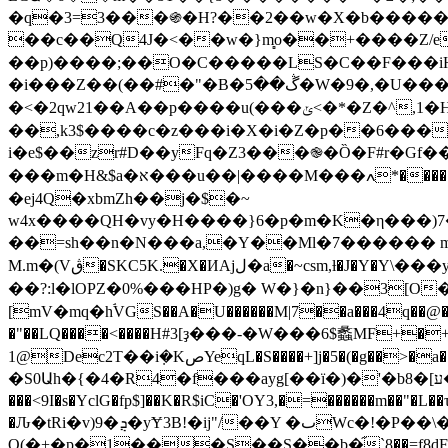
�q�3=3���֍�H?��2��w�X�b�����
��c��Q4J�<��w�}m̻o��+����Z/e��۸������z��׋��|+K�H���"A�����U�
��p)����;��O�C�����LS�C��F���iH
�i���Z��(��#�"�B�ڴ��5�W�9�,�U���9=��������Ycs���G}
�<�2qw21��A��p����u(���ݵ<�*�Z�^,1�H��h�Fj$�i�߄�6i��q�� |
��,k3$����c�z���i�X�i�Z�p��6���
i�e$��zr#D��yFq�Z3���֎�Ȍ�F#r�Gf����
���m�H&$a�א���u��|����M���ߍ*�������$+���(,͹?TY��" ���W�AA# O2�t�S$g�oj�Ը&u��M�b`���!}����t/~
�ej4Q�xbmZh��j�$�~
w4x����QH�vy�H����}6�p�m�K�η���)7�
��=sh��n�N���a,�Y��Ml�7������ m�
M.m�(Vڨ�SKC5K.�X�ИAjل�a�~csm,ƚ�J�Y�Υ\���y��J\&B���B����b�Cwz] �o�m�#�j��(w�B����j�E��W㿆
��?:l�lOРZ�0%���HP�)g� W�}�n}��3[O
[mV�mq�hۘVGS��A�U������M|7��a���4q��@�֧η�
�"��LQ����<����H#3[ҙ���-�W���6$蠡MF
1@Dec2T��i݂�KصYeqL�S����+]j�5�(�g��>�a����/�4L2���o�i��zbڨ�B��&��>� �*e#|CJ�u���`~�"-�\r�+��ksr�|
�S0Աh�{�4�R4�f���ayg[��ï�)�'�bע]�8�P*YE)���������.�Vh�d�mEm�o���V���]+��9vk��xdC�c��� :ͺy+6��1k�Lv4C��%9-
���<9I�s�YclG�fp$]��K�R$iC�'OY3,�=������m
�Ԉ�tRi�v)9�ܯ�yɎ3B!�ij"/��Y �ٮWc�!�P��\�#ǽ���/T8��f���0'��GB� �D��a^�)K�Wa.�&�;��Qp0 i\җ 3?
O(�+�p�1���S��S��b�֞`8��=f8