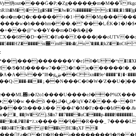
�Ġ�P;�Zg�����֦�m�M��֓؆#kgc�]j�O!5ڷF��֩蜄cjr���
Fat�st�m�Q�c����֥�+i�1>�J�Mg����
����w�h���hm� ��.� "���l,ǼK�1�J�$��9
W��+���@"w��Y��m�D�&�ǵ�
�CX��68�D~�C�Fa��Ԑ����j��oUTV��qF
�5���HZ�����ɶ΁m8��s�(,o'�|��,�|kZ��nC6 !,~
�ײr�1�X��P)L�&�¦M1�n/���AқV���! w`+̶�ﻤj���X�
�/$�M)����w7�� 3�!\�җ������!�_��
�;�Ӌ�w ��dõ �
�jڬ�iݰ�!qV�Z���-�~�B*��d��L�Z I����/<c�V%�ta� �
���5h���,k�� ��4°�M�Fz��e�Ƅ9��.&q�
�R���_ 7����L�r
���Ea�Q�Ql�H��a��������9�|9��