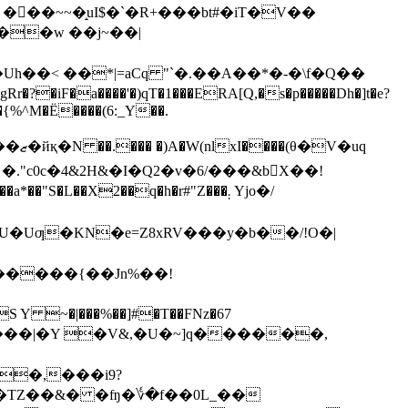
��w ��j~��|
iF�a����'�)qT�1���ERA[Q,�s�p�����Dh�]t�e?
�{%^M�Ë����(6:_Y��.
V�uq
."c0c�4&2H&�I�Q2�v�6/���&bX��!
L��X2��q�h�r#"Z���܄ Yjo�/
�����{��Jn%��!
�
�,���i9?