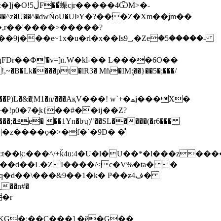
��4ѾM>�-
��,r��'����>�����?
j���e~1x�u�rl�x��Is9_,�Zeۭ�5�����-
Dr��Ф'�v=]n.W�kl-�� L����6O��
�B�Lk����pt�lR3� Mɦ�IM:̘��}��5�;���/
!p0�7�̟k{��#��ĳ��Z?
d��\���&9��1�k� P��ƶف4�
KG�:��C���] �ȅ�G��