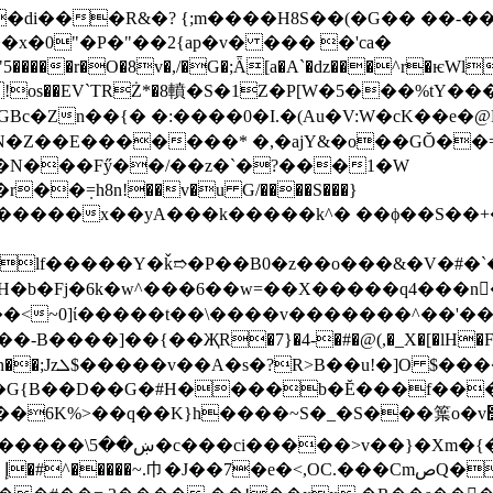
�di���R&�? {;m����H8S��(�G�� ��-�� 
x�0"�P�"��2{ap�v� ��� �'ca�
���r�O�8v�,/�G�;Ǟ[a�A`�ǳ���^r�ѥWl�
�ZA!os��EV`TRŻ*�8轒�S�1Z�P[W�5���%tY��
Bc�Zn��{� �:����0�I.�(Au�V:W�cK��e�@F�}!
6N�Z��E�������* �,�ajY&�o��GŎ��
�݂=h8n!��v�u G/����S���}
��Κ������x��yA���k�����k^� ��ϕ��S
q4���n�ُ�׏�5�ܩ�7UK����v>^����C�z�N���t6߾9=Q�w��,��e�ۋ��,�h�����
~0]ί�����t��\����v�������^��'���d��77�
�-B����]��{��ҖR�7}�4-�#�@(,�_X�[�lH�F*
�����s}y��
���G{B��D��G�#H����b�Ĕ���f��
��q��K}h����~S�_�S���䈎o�v߻�z�v.�2�������