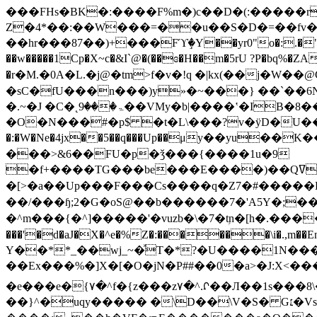
���FHs�BK�:����F%m�)c��D�(:�����r
Z�4*��:��W���=��u��S�D�=��fv��
��hr���87��)+���Fϓٟ�Y��yr0"o�:.�"5��
��w�����1Cp�X~c�&I`@�(��ɞ�H��m�5rU ?P�bq%
�r�M.�0A�L.�j@�tm>f�v�!q �|kx(��j�W��@G
�sC�fU���n���)y»�~���} ��`��
�.~�J �C�˛ۃ���9��VMy�b|����ʽ�IB�8��N���Fӳ��/��z�`�?���1�W
�O�
N���#�p$ �t�L\���?v�ÿD�U��r�
�:�W�Ne�4jx��5��q���Up��μy��yu
���>&6��FU�p�ǯ���{����1u�9
�f+����TG���be���E����)��Qߜlf�����Y�ǩ➱�P��B0�z��o���&�V�#�`��)��p�F�}
�[>�a��Up���F���Cs����q�Z7�#�����H�b�Fj�6k�w^���6��w=��X�����
��/���ɧ;2�G�oS@��b������7�'A5Y�;���<
�^m���{�^]�����'�vuzb�\�7�tۭn�[h�.����
���'�d�aJ�X�^e�%Z�:������\i�.,m��En��;Jzܠ$�����v��A�s�?R>B��uǃ�]O $���������W&j
Y��**_��wj_~�ⷤT�*?�U����1N
��Εx���%�]X�[�O�jN�P##��0�a>�J:X<����6K%>
�e���e�{٧�^f�{z���z٧�^.ᡗ��Л��1s���ښ��5\�����\8�c���ci�����>v��}�Xm�{��hp'b���G0��`��N����$v�?D
��}^�uqy����� �\D��\V�S� G׆�Vs إ�#^�����~.巾�J��7�e�<,OC.���CmصQ�Lj���WZc�VxV `�¨G��}k����