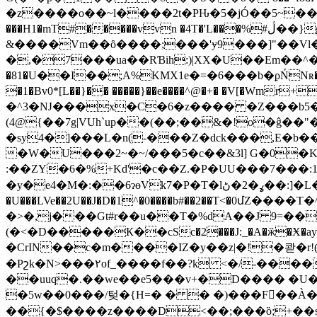
�z����o��~l����2t�PԊ�5�jÓ��5~��[/�
���H1�mT#�����vvn �4T�'L���%#ڷ��}gQ�m�D?
&����Vm��ȏ����;���'ɏ9���]"��Vl�
�,�7���ua��RƁih:)|XX�U��Em��^�
�81�U��I��;A%KMX1e�=�6���b�ϼŃNʀ�����
�1�Bv0*[L��}�� �����}��e����^@�+� �V[�Wmr+
�^3�Ǌ���x�C�6�z���� �Z���b5�"�S:
(4@{��7g|VUh`up��(��;��&�!o�ĝ��
�sy4�]���L�n(-���Z�dck���,E�b��
�W�U���2~�~/���5�c��&3l] G�0
:��ZY�6�%+Kd'�c��Z.�P�UU���7���
�y�e4�M�:��6ɂɵVk7�P�T�lߩ�2�ڻ��:]�L�o�`���F�5��k����*ڕY��9>�:�#7���M�@T��������*������k�wn[�0��Zb�� K˄U�+-
�U���LVe��2U��J�D�1^�0����b#��2��T<�0մZ�
�>�,j���Gt#r��u��T�%dA��J 9=��
(�<�D�����К��cSc�2���J:_�A�ӂ�Ӿ�ay/
�CrIN��c�m����IZ�y��z|�!�콷�r!(
�Pշk�N>���٢of_����f��?k <�/-�����M�h4����[t����z�b�4�A;���d�Q��z>sȾ$ɜ,%" ;2����[
��uuq�.��we��e5���v+�D���� �U�
�5w��0���/텆�{H=� � � �)���F��À�
��{�$����z����D<��;���ȍ;+��s>d