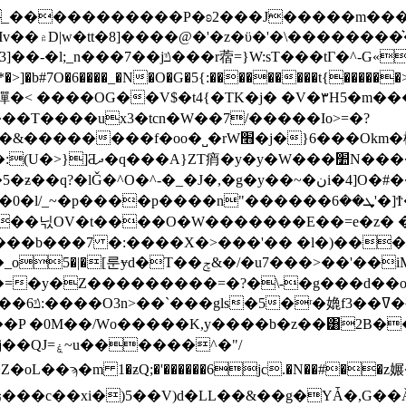
���������P�ʚ2���J�����m����U��d~ݿ�tԣ��c
��g�f=;-
���O��n �ˋo�� �u��m�َgӛ���?
b#7O�6����_�N�O�G�5{:���������t{�����
t4{�TK�j� �V�٣H5�m���7����ˁjϦ�Ϧ�$�7s�}l�
��T����ux3�tcn�W��7/�����Io>=�?
�j�}6���Okm�檽����3޴_����L��^�^}
�:r6��v>+��A3{V����
�,�g�y��~�نi�4]O�#���i�U+� >�Gnޓ�f����ͯ��j�5�n
�p����n"������ܜ��6'�]Ϯ�������nju��b�?
��닋OV�t����O�W�������E��=e�z� �
���b���7 �:����X�>���'�� �l�)���
��ݮ&�/�u7���>��'��iM߭��~�-
�ʳ�嫓f3��ߜ�褾J�*؟M�_��_�6r�>���F�)�}���f��
������������=�X��Xa5�[h���7�k5��ݿ6:����O3n>��ˋ���gls�5
���^�"/
m 1�ƶQ;�'������6jc.�N��#��z㜊��t�Z�\�