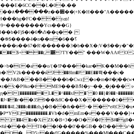
���E�6CC��L�0�.��
�MȺ��e�4��s��s��kb��Zk�c4;��ץ!y
���hg�FC���yߘ!
�֎$����4�n��m�6��؟
�s��67�Ɍ\������3�b��X�:V�$��y�"�$3 �
>b�{�a��o/{�!P����kar�K��M��h
? V2k�����ќJ��8lm�P ��E��쀽���c�
�z�c�P9ko�t.ME9���BުM�y~��_�j��� s
l[��������L��^���xI �` �0 ��}�9��>������Q
+�+�J<��ғ��359��&8C���X������1�
��"�L��τ)��4�n�XiZK�B=3�϶�O�#֓�F֤$#�g
dF�O�._D5>��d'G�����%���Mɬ���C��