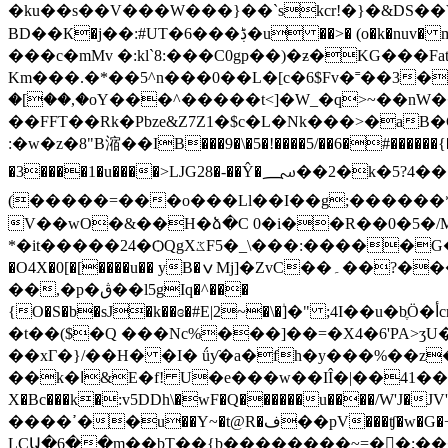
�ku��s��V���W���}��`skcr!�}�&DS��Vy㐻out���
BD��К�j��:#UT�6���ڋ�u ��>� (o�k�nuv� mR1h�M�}�[g�S��`�Jw�G%������|c�3��;�1f��]g��^z�U��^�dwŃoU�UϷY�?���Z�Xm��ʝm��
���c�mMv �:kl`8:���C0gp��)�ƶ�KG���
Km���.�*��5^n���0��L�[c�6$Fv�˭��3�
�[��,�oY���^�����t<]�W_�q>~��n
��FFT��Rk�
Pbze&Z7Z1�$c�L�Nk���>�aB
:�w�z�8"B㴼��IB���9�\�5�!����5/��6�#������{�
�3����1�u����>ǇG28�-��Ŷ�؄��2�k�5?4��:
(�����=���o���Ll��I��g;������*��j���j�������V�e}0�U
V��wO�&��H�ձ�C 0�i��R��0�5�/M
*�it�����24�ѺQgXػF5�_\���:�����G�A�A�v��"I8�gڜ��Cxn��9e^����"�}�<������;�ܦe� ��1Yn�bʮ)"��SL�����(�r6���
�O4X�0[�[����u�� yB�ݍ Mj]�ZvC��۔��?����Q-���-����ٶ��N���C�0�W�'Z��U�]��|�z����ǫ�>�f�`�9D� �̊|
��,�p�ڨ��l5gIq�^���
{O�S�b�sJ�k��ɞ�#E|2~�\�۠]�" ;4I��u�bֶӦ�أcr���ML΍o�J2o1����U����eJ��P%lX���:t��ķ:���^/+ǩ4u:4�U�l�U��*�l���z�������-
�t��($�Q ���Nc%���]��=�X4�6'PA>ʒU
��xГ�}/��H� �I� ǘƴ�a�fh�y���%��z�
��k�ߊ&E�f! U�e���w��IÎ�|��41��к�j �_ ��jW�Zj.$�n7 ��7����uC����p-����9������L_��n#�
X�Bc���k�:v5DDh\�wF�Q������u����/W'J�JV'���ɒ�,P�B�܋؉x���� �Ϥ֑�
����ߴ��u��Y~�t@R�ف��pV���ʧ�w�G�+��04�T�xf� @�f��kfH3�qXF �
LCԱ�6��m��bT��{b��������~=��;��