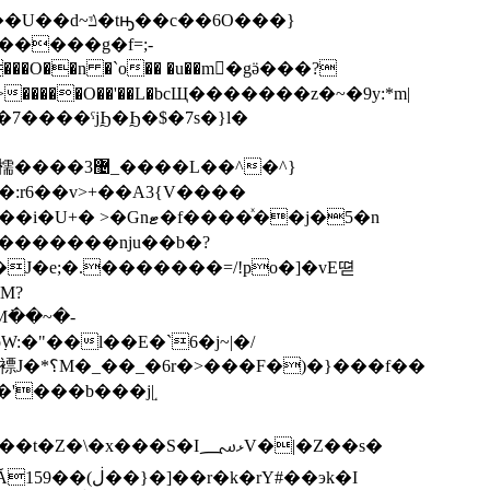
��6O���}
�>�����O��'��L�bcЩ�������z�~�9y:*m|
J�e;�.�������=/!po�]�vE
뗟
M?
x���S�Iޅ؄V�|�Z��s�