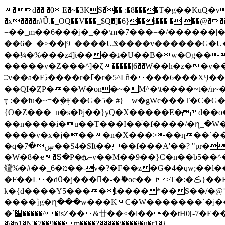
�d�� �0E�~�3KS�֡�� :�8����T�g��KuQ�νNѮ��
�x����r#Ǖ.�_OQ��V���_$Q�]�6}��i��� � �
=��_m��6���j�_��\m�7���=�/������|�
��6�_�>��|9_����Uݏ����v������G�U����UEI׫���o�����/W۷L���_�E��b�����r��/^�ҥU����E�/���6Β{�.}
��¼�%���z4]ί����ȶ�U��B�w�Og��ծ�
�����v�Z���^]�ζ�����|6��W��h�z��v���n��
ʭv��a�Fڏ����r�ߓ�r�5^L߬n����6���XӋ��r|3}�o>r�ϭ��_]-毮���u�^L�$z�ν����u��N7/���|
��QI�ȤP���W�on�~�M^�\t����~t�/n~�XM��z���������W�/���
ҭ˭:��fu�~=�ܴ�Ӻ��G�5� #}w�gWc���T�C�G��E���x׫��b�1ڵf�F�����^�ו7B�����z�~�i�i��m�T
{O�Z���_n�s�Ϸj��}yQ�X�����E�d��o
��n����i�u��T���I��֫�f����/�ղ_�W�
����v�x�j����n�X���>��ɳ��`��
�q�ڛ�7��S4�SIt����f���A'��? "pr�\�����f���e3]^4�BL9��^���_?=9������.C�!J�{)U����+��R��G)���!
�W�8�ҽ�Տ�P�ܞ=v��M��9��}C�n��b5��^�T˛�gߺ���=�?�p3�]uҬ���0�3� �/Т'��zr�����p�����?\��bs�_<���XM�u
�F��L�d߀�ј����-�ޮ�oc��_t>T�:�ڪ}��R�(Fj8�?x�c1x���`��v��?��?hW�v�6?�F����ۑ���H@㖷
k�{d����Y5����l���� *��S��/�@ʾ�
����ۙ|jg�ղ���w���KC�W�������ˋ�j��x�(g���;<�>�_��~1
�ˋ՗�����^�isZ��&廿��<�l����tH0[-7�E��j
�\�p1�N'�7��9���m����?�����\����ɫ�u�r1�}