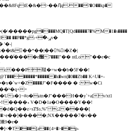
�&8FqtE�&�>��Ԯq.��?�O��kp�
(�\�����pg����MQ�T[Qd�����7�% M�1�s����
�� ��P��*g։+�-ړv�
'�-|
x��t&�ٕ�*��|��%i�Z�|
��̛����e੘7���I"�� ntLo"��e�c
y
�c���P䪋�=w��b�5F��!
���x�`w+�Ζ����J"�F���� � :w�Ci
��ʰ�q+=
�Us�}~#o�ɕtn�J"���H��y`+a[v/xt1
����ޑ V�D�1a�O����Y��!
���>e��]�����;NX�����7�v��
�䎠9�e�
���[a��{4=�>��p-