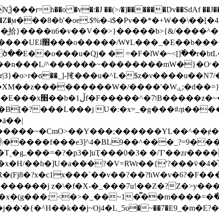
�r=h��o �v�:�J ��(>/�]������Dv��SdAf ��J���,�3
�@���Z�ϻ���8�b'�oe.$%�-i$�Pv��*�+W��\��[�
�̮拾}����n6�v��V��>}�����b>{&/����^�
�E��o���u�Qj� � =�F�lW�~<[]߬��r�btL
�L/^������~��������mW�}�O׳��L��U�͢u;��?
�'�Wۑ;�d��=}�/���o��H���墿�f��E��H�����|s�/.?
���䪏L�S�G��ݮ�W�~
�B[�?���L���j U�:�x=_�g���#ӆt��
ӓ��|
����~�CmO>��Y���;������YL��^��ɇ��
�����j z�\�f�X-�_���7u!��Z�?Z�>y���
�̿��m����=�߫��բo�������U��r5�׻�`�y����Esڜ�����������
��'�{�^Η��k��j~Oj4�L_5υ�~��7�E9_�m�E?�