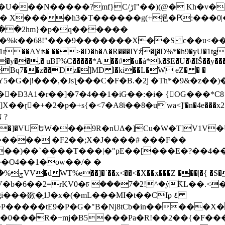
@� Kh�v� ���~~�̝uI$�`�R+���bt#�iT�V��
a�� X����h3�T������g(+挹�Ԗ:���0|
 ��>�D�b�A�R���IYź�ȴ�D%*�h9�yU�1tggRr�?�
��y��,� uBF%C�����*A��#�u�ȧ*k�$E�U�\�IṦ��y��
gCBq7��z��Dz�]MD l�ki��L�W eZ� � �
C�F�B.�2j �Th*�9&�z��)��ޒ�йқ�N ��.��� �)A�W(nlxI����(θ�
�Ð3A1�r��]�7�4��1�iG��:�i� {OG���*C8 �
2�p�+s{�<7�A8ϊ��8�u'wa<]'�n�4e���x2��a*��"S�
����� �F2��;X�J����# ���F��
:��)��`����T���|�"pE��[���E�?��4�
���敪�ֵ1J�x�(�mL���MI�t��CIϼ ٤
i�P�����tE9�P�G�"B�Nj8tCb�in�����X