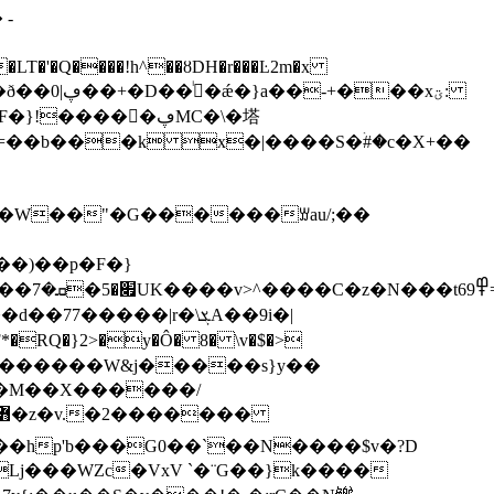
-
LT�'�Q����!h^��ȣDH�r���Ŀ2m�x
�
ð��0|ڥ��+�D��ثᷝ�ǽ�}a��-+���xؾ:
����񷀽�ڥMC�\�塔
=��b���k x�|����S�ۛ#�c�X+��
��+�W��"�G������ꑣau/;��
��l|}
����|r�\ܮA��9i�|
�RQ�}2>�y�Ô� 8� \v�$�>
�M��X������/