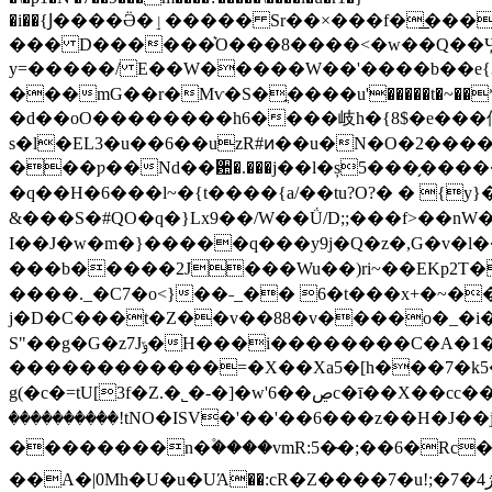
�� Sr��×���f�͟���_��
�i��{Ϳ����Ӛ�ٳ���
��� D������͛O���8����<�w��Q��Ӌv��۾D|w�tt�8]����@�'�z�ϋ�'�\��������͛���
y=�����/ E��W�����W��'����b��e{3]��-�l;_n���7��jݿ���r蓿=}W:sT���tГ�^-G«
���mG��r�Mѵ�S�ֳ����u'�����t�~��*�>]�
�d��oO��������h6����岐h�{8$�e���僤�< ����OG��V$�
s�l�EL3�u��6��uzR#ͷ��u�N�O�2����
���ƿ��Nd��਺�.���j��l�ș5���̗�����&��������f�oo�˽�rW׫
�q��Η�6���l~�{t����{a/��tu?O?� � {y}�:(U�>}]Ƌދ�q���A}ZT痟�y�y�W���׺N���
&���S�#QO�q�}Lx9��/W��Ǘ/D;; ���f>��nW�5�ƶ��q?�lǦ�^O�^-�_�J
I��J�w�m�}�����q���y9j�Q�z�,G�v�l��0�l/_~�p���
���b�����2J���Wu��)ri~��EKp2T�
����._�C7�o<}��˗_�� 6�t���x+�~�
j�D�C���t�Z��v��88�v����o�_�i�_ο5�|�[룬ɏd�T
S"��g�G�z7Jݹ�H���i��������C�A�1�=�y�Z���������=�?�\-�g���d��o߲W:�"��l��E�`6�j~|�/
g(�c�=tU[3f�Z.�˾�-�]�w'6��ڝc�ī��X��cc���P �0M��/Wo�����K,y����b�z��͸2B��'���b���jٟ|
����������!tNO�ISV�'��'��6���z��H�J��j��QJ=ۼ~u���
��������n�۫����vmR:5�̴�;��6�Rc�Z�oL��ϡ�
��A�|0Mh�U�u�UΆ��:cR�Z����7�u!;�7�ژ4���c��xi�)5��V)d�LL��&��g�YǠ�,G��Ă15ڶ)��9��}�]��r�k�rY#��эk�I