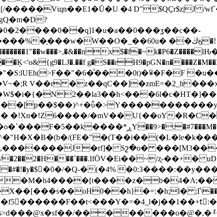
����Vɰn��E1�Ŭ�U �4 D"$QÇr$z|J /wf`�
0�2����0��q]1�u�a��0���ʓ��c��-
���%�̗���w�W��O�_��60u� ��ڬӄ�!
��1"��w���>,�&��nx$�f�~k�P6�Z����lԊ�
��Ķ<'o&{g9�LJ�.��f g�S��rH9�pGN�n����Z�M��3
lUEh(>F��"�6�ͩ���0t)�ꏒ�F�F �u�� 
"�V~�;R V��r �z��qC��]�zmE=�2_h���
W$�i�{�N2��la3��h<���6l�c�HT�]���
�K��[p��$��)^+�ὗ�>Y�����������
:1� �!Xn�!Z6����/�mV��U{��oY�R�C
���T�^�"H�X�B�(b�/(FE�"�(T��i��(�L�le�k�
,�������J�rf]� Sշ�o� ���[M3��
�2��2�H���`���.IfӦV�Ei��~/ʐ-��+� uD
�#�!�y�$�0�/�Q-�(�4% �0:3����:��y��
�!!
X��[���s��oH0��h}�=:�h;l� ;Ґ\
�f5������F��t<���Y�=�4_l�j��1��+tٕ:
���@x�sf��/��������o�@�,�ު+�]<�Т