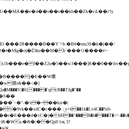
��2R����B��Y`=b �B#�mu3S�k�j��/
x1b���e�I��Z2u�5��w3���]R��0��\hv��
�w瑭s&��-;�]
a�M���V;�0{����`qcR��TJg�"��
�S��
8���r�E���d�}C�)�6H��^���B�h����T�<^˴��v��
wik