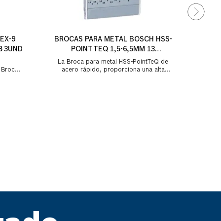
EX-9
BROCAS PARA METAL BOSCH HSS-
8 3UND
POINTTEQ 1,5-6,5MM 13
UNIDADES
La Broca para metal HSS-PointTeQ de
acero rápido, proporciona una alta
ce una
velocidad de perforación gracias al
..
diseño de su ...