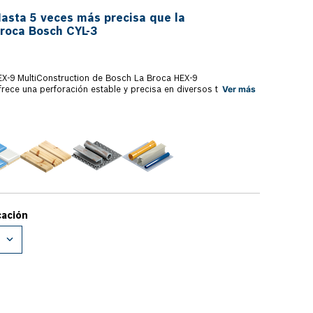
asta 5 veces más precisa que la
roca Bosch CYL-3
ultiConstruction de Bosch La Broca HEX-9
Ver más
frece una perforación estable y precisa en diversos tipos de
binación de carburo de tungsteno de Bosch con los bordes de
diamante hace que la Broca sea más resistente al desgaste.
ntradora permite una perforación estable de principio a fin.
 EXPERT HEX-9 MultiConstruction está diseñada para perforar
 mampostería, ladrillo, fibrocemento, materiales de
os, materiales multicapa, cerámica y baldosas, madera,
e metal delgadas y aluminio. Es hasta 5 veces más precisa que
ercado de la misma categoría. Tiene un vástago hexagonal de
 permite una máxima transferencia de potencia a las
sible usarla con llaves de impacto, atornilladores y taladros
.
d