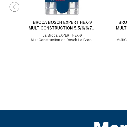
BROCA BOSCH EXPERT HEX-9
BRO
MULTICONSTRUCTION 5,5/6/6/7/8
MULT
5UND
La Broca EXPERT HEX-9
MultiConstruction de Bosch La Broca
MultiCo
HEX-9 MultiConstruction ofrece una
HEX-9
perforación estable y prec...
p