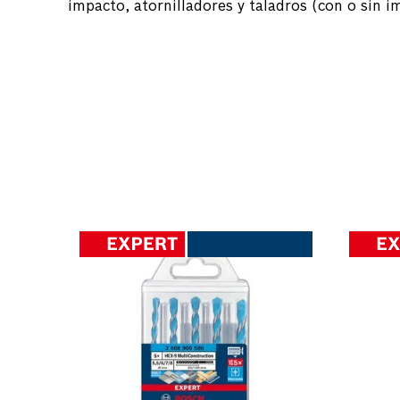
impacto, atornilladores y taladros (con o sin i
DERA
UND.
e 3
cisas
ta de