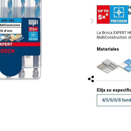
H
b
La Broca EXPERT HEX-9 M
MultiConstruction o
materiales. La com
corte afilados con 
Materiales
Además, su punta ce
La Broca Hexagonal
en concreto blando,
construcción livian
plástico, láminas d
otras Brocas del m
1/4 de pulgada que
herramientas; es po
(con o sin impacto)
4/5/6/6/8 5un